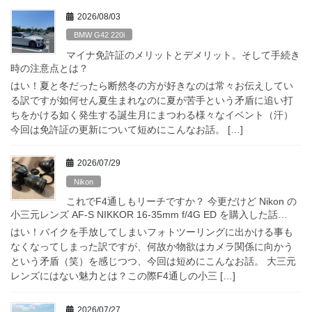
2026/08/03
BMW G42 220i
マイナ免許証のメリットとデメリット。そして手続き
時の注意点とは？
はい！夏と冬だったら断然冬の方が好きなのは常々お伝えしてい
る訳ですが如何せん夏生まれなのに夏が苦手という矛盾に追い打
ちをかける如く発生する誕生月にまつわる様々なイベント（汗）
今回は免許証の更新について短めにこんなお話。 […]
2026/07/29
Nikon
これでF4通しもリーチですか？ 今更だけど Nikon の
小三元レンズ AF-S NIKKOR 16-35mm f/4G ED を購入した話…
はい！バイクを手放してしまいフォトツーリングに出かける事も
なくなってしまった訳ですが、何故か物欲はカメラ関係に向かう
という矛盾（笑）を感じつつ、今回は短めにこんなお話。 大三元
レンズにはない魅力とは？この際F4通しの小三 […]
2026/07/27