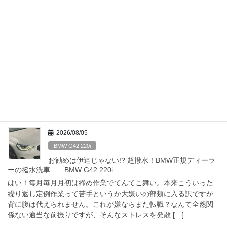
Site-Information
プライバシーポリシー
お問合せ
最近の投稿
2026/08/05
BMW G42 220i
お勧めは伊達じゃない!? 超撥水！BMW正規ディーラ
ーの撥水洗車… BMW G42 220i
はい！毎月毎月月初は締め作業でてんてこ舞い。本来こういった
繰り返し定例作業って苦手というか大嫌いの部類に入る訳ですが
背に腹は代えられません。これが嫌ならまた転職？なんて全然関
係ない適当な前振りですが、そんなストレスを発散 […]