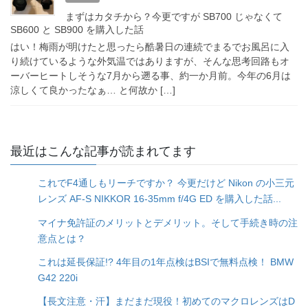
まずはカタチから？今更ですが SB700 じゃなくて
SB600 と SB900 を購入した話
はい！梅雨が明けたと思ったら酷暑日の連続でまるでお風呂に入
り続けているような外気温ではありますが、そんな思考回路もオ
ーバーヒートしそうな7月から遡る事、約一か月前。今年の6月は
涼しくて良かったなぁ… と何故か […]
最近はこんな記事が読まれてます
これでF4通しもリーチですか？ 今更だけど Nikon の小三元
レンズ AF-S NIKKOR 16-35mm f/4G ED を購入した話...
マイナ免許証のメリットとデメリット。そして手続き時の注
意点とは？
これは延長保証!? 4年目の1年点検はBSIで無料点検！ BMW
G42 220i
【長文注意・汗】まだまだ現役！初めてのマクロレンズはD