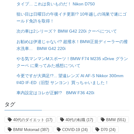
タイプ... これは良いものだ！ Nikon D750
狙い目は日曜日の午後イチ更新!? 10年越しの鴻巣で遂にゴ
ールド免許を取得！
次の車は2シリーズ？ BMW G42 220i クーペについて
お勧めは伊達じゃない!? 超撥水！BMW正規ディーラーの撥
水洗車... BMW G42 220i
やる気マンマンMスポーツ！BMW F74 M235 xDrive グラン
クーペ に乗ってみた感想について
今更ですが大満足!?... 望遠レンズ AI AF-S Nikkor 300mm
f/4D IF-ED（旧型 サンヨン）買っちゃいました！
車内設定はコレが正解!? BMW F36 420i
タグ
40代のダイエット
(17)
40代の転職
(17)
BMW
(551)
BMW Motorrad
(387)
COVID-19
(24)
D70
(24)