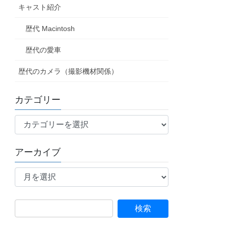
キャスト紹介
歴代 Macintosh
歴代の愛車
歴代のカメラ（撮影機材関係）
カテゴリー
カ
テ
ゴ
アーカイブ
リ
ア
ー
ー
カ
イ
検
ブ
索: