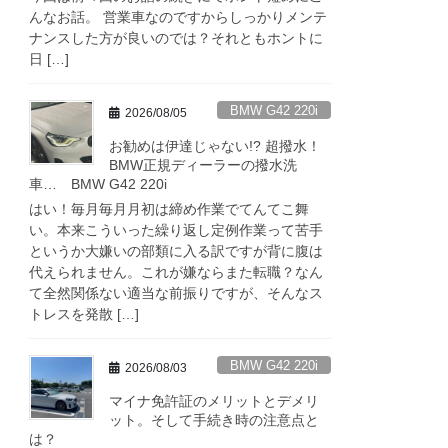
んなお話。 営業車なのですからしっかりメンテ
ナンスした方が良いのでは？それともホントに
日 […]
BMW G42 220i
2026/08/05
お勧めは伊達じゃない!? 超撥水！
BMW正規ディーラーの撥水洗
車… BMW G42 220i
はい！毎月毎月月初は締め作業でてんてこ舞
い。本来こういった繰り返し定例作業って苦手
というか大嫌いの部類に入る訳ですが背に腹は
代えられません。これが嫌ならまた転職？なん
て全然関係ない適当な前振りですが、そんなス
トレスを発散 […]
BMW G42 220i
2026/08/03
マイナ免許証のメリットとデメリ
ット。そして手続き時の注意点と
は？