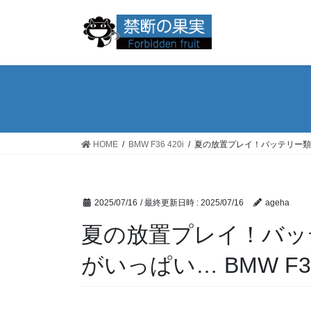
コ
ナ
ン
ビ
テ
ゲ
ン
ー
ツ
シ
へ
ョ
ス
ン
キ
に
ッ
移
HOME
BMW F36 420i
夏の放置プレイ！バッテリー類の車
プ
動
2025/07/16
/ 最終更新日時 :
2025/07/16
ageha
夏の放置プレイ！バッ
がいっぱい… BMW F36 