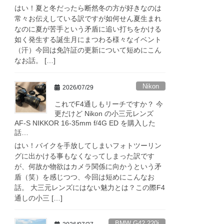
はい！夏と冬だったら断然冬の方が好きなのは
常々お伝えしている訳ですが如何せん夏生まれ
なのに夏が苦手という矛盾に追い打ちをかける
如く発生する誕生月にまつわる様々なイベント
（汗）今回は免許証の更新について短めにこん
なお話。 […]
Nikon
2026/07/29
これでF4通しもリーチですか？ 今
更だけど Nikon の小三元レンズ
AF-S NIKKOR 16-35mm f/4G ED を購入した
話…
はい！バイクを手放してしまいフォトツーリン
グに出かける事もなくなってしまった訳です
が、何故か物欲はカメラ関係に向かうという矛
盾（笑）を感じつつ、今回は短めにこんなお
話。 大三元レンズにはない魅力とは？この際F4
通しの小三 […]
BMW G42 220i