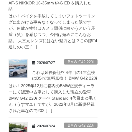
AF-S NIKKOR 16-35mm f/4G ED を購入した
話…
はい！バイクを手放してしまいフォトツーリン
グに出かける事もなくなってしまった訳です
が、何故か物欲はカメラ関係に向かうという矛
盾（笑）を感じつつ、今回は短めにこんなお
話。 大三元レンズにはない魅力とは？この際F4
通しの小三 […]
BMW G42 220i
2026/07/27
これは延長保証!? 4年目の1年点検
はBSIで無料点検！ BMW G42 220i
はい！2025年12月に都内のBMW正規ディーラ
ーにて認定中古車として購入した現在の愛車
BMW G42 220i クーペ Standard 4代目まゆ毛く
ん（うすマユ）ですが、2022年8月に新規登録
された車なので202 […]
BMW G42 220i
2026/07/24