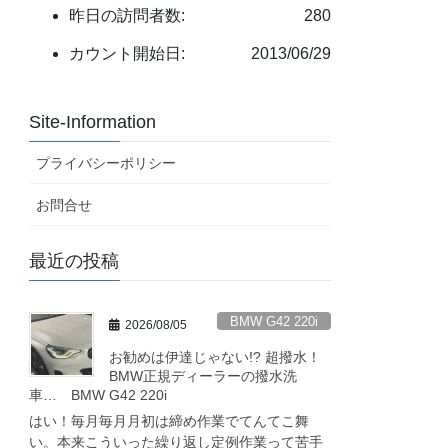
昨日の訪問者数:
280
カウント開始日:
2013/06/29
Site-Information
プライバシーポリシー
お問合せ
最近の投稿
BMW G42 220i
2026/08/05
お勧めは伊達じゃない!? 超撥水！
BMW正規ディーラーの撥水洗
車… BMW G42 220i
はい！毎月毎月月初は締め作業でてんてこ舞
い。本来こういった繰り返し定例作業って苦手