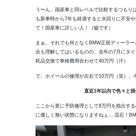
う〜ん、国産車と同レベルで比較するつもり
も新車時から7年も経過すると水回りに不安
て！国産車に詳しい人！（嘘です）
まぁ、それでも何となくBMW正規ディーラ
合も理解してはいるものの、去年の7月にタイ
耗品交換で車検費用合わせて40万円（汗）
で、ホイールの修理が左右で10万円（笑）、
直近1年以内で色々と掛
ここから更に予防修理として8万円を捻出する
に優しく無い状態になりますねぇ… 流石！B