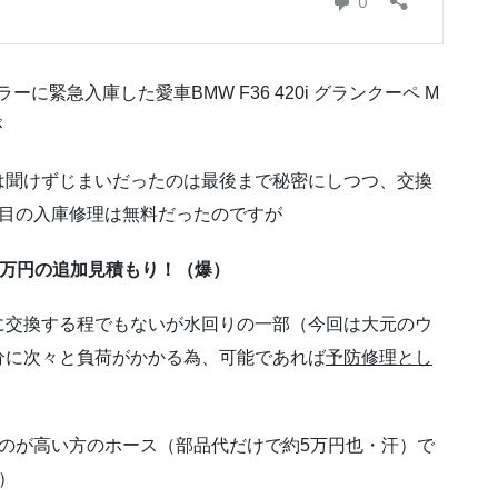
緊急入庫した愛車BMW F36 420i グランクーペ M
が
は聞けずじまいだったのは最後まで秘密にしつつ、交換
度目の入庫修理は無料だったのですが
8万円の追加見積もり！（爆）
に交換する程でもないが水回りの一部（今回は大元のウ
分に次々と負荷がかかる為、可能であれば
予防修理とし
のが高い方のホース（部品代だけで約5万円也・汗）で
）