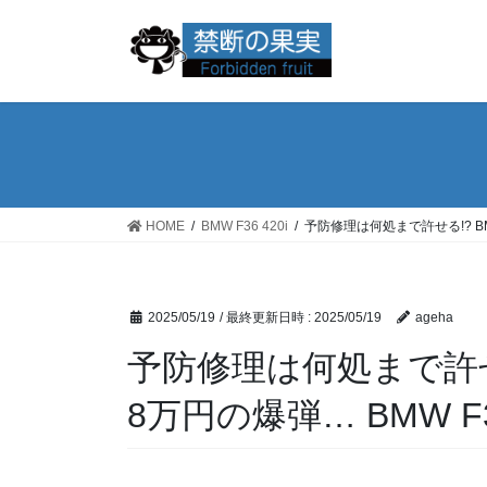
コ
ナ
ン
ビ
テ
ゲ
ン
ー
ツ
シ
へ
ョ
ス
ン
キ
に
ッ
移
HOME
BMW F36 420i
予防修理は何処まで許せる!? BMW
プ
動
2025/05/19
/ 最終更新日時 :
2025/05/19
ageha
予防修理は何処まで許せ
8万円の爆弾… BMW F36