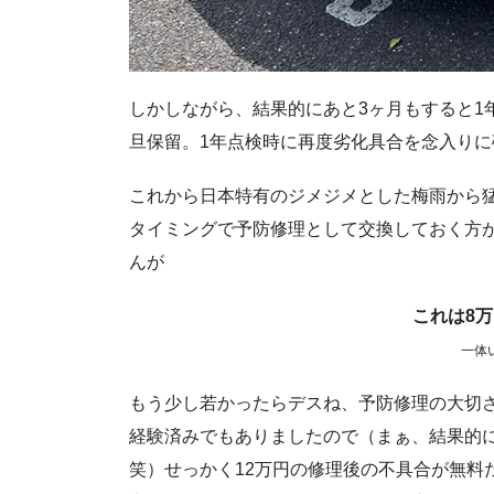
しかしながら、結果的にあと3ヶ月もすると1
旦保留。1年点検時に再度劣化具合を念入り
これから日本特有のジメジメとした梅雨から
タイミングで予防修理として交換しておく方
んが
これは8
一体
もう少し若かったらデスね、予防修理の大切
経験済みでもありましたので（まぁ、結果的
笑）せっかく12万円の修理後の不具合が無料