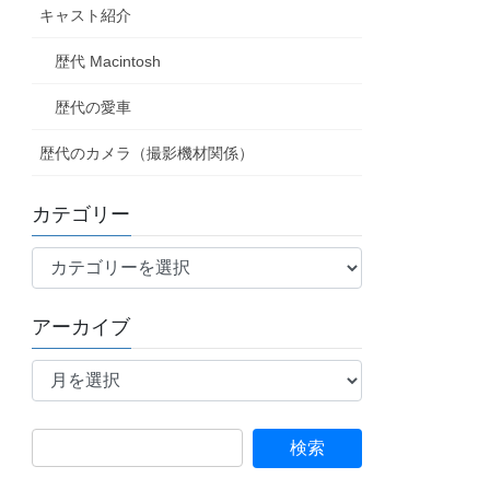
キャスト紹介
歴代 Macintosh
歴代の愛車
歴代のカメラ（撮影機材関係）
カテゴリー
カ
テ
ゴ
アーカイブ
リ
ア
ー
ー
カ
イ
検
ブ
索: