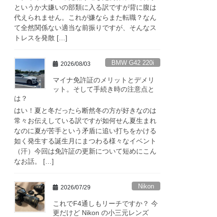
というか大嫌いの部類に入る訳ですが背に腹は
代えられません。これが嫌ならまた転職？なん
て全然関係ない適当な前振りですが、そんなス
トレスを発散 […]
BMW G42 220i
2026/08/03
マイナ免許証のメリットとデメリ
ット。そして手続き時の注意点と
は？
はい！夏と冬だったら断然冬の方が好きなのは
常々お伝えしている訳ですが如何せん夏生まれ
なのに夏が苦手という矛盾に追い打ちをかける
如く発生する誕生月にまつわる様々なイベント
（汗）今回は免許証の更新について短めにこん
なお話。 […]
Nikon
2026/07/29
これでF4通しもリーチですか？ 今
更だけど Nikon の小三元レンズ