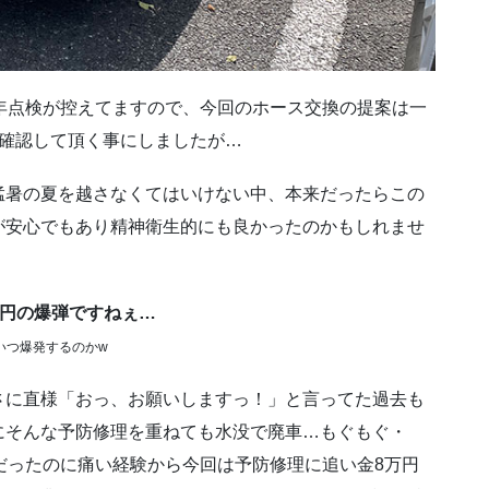
年点検が控えてますので、今回のホース交換の提案は一
に確認して頂く事にしましたが…
猛暑の夏を越さなくてはいけない中、本来だったらこの
が安心でもあり精神衛生的にも良かったのかもしれませ
万円の爆弾ですねぇ…
いつ爆発するのかw
さに直様「おっ、お願いしますっ！」と言ってた過去も
にそんな予防修理を重ねても水没で廃車…もぐもぐ・
だったのに痛い経験から今回は予防修理に追い金8万円