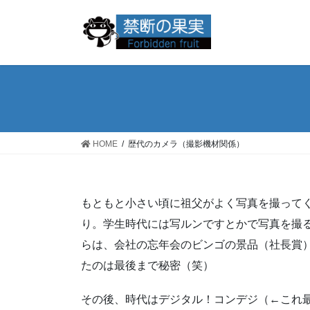
コ
ナ
ン
ビ
テ
ゲ
ン
ー
ツ
シ
へ
ョ
ス
ン
キ
に
ッ
移
HOME
歴代のカメラ（撮影機材関係）
プ
動
もともと小さい頃に祖父がよく写真を撮って
り。学生時代には写ルンですとかで写真を撮
らは、会社の忘年会のビンゴの景品（社長賞）
たのは最後まで秘密（笑）
その後、時代はデジタル！コンデジ（←これ