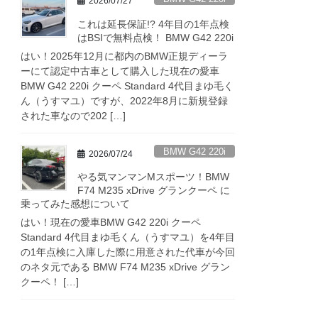
2026/07/27
これは延長保証!? 4年目の1年点検
はBSIで無料点検！ BMW G42 220i
はい！2025年12月に都内のBMW正規ディーラ
ーにて認定中古車として購入した現在の愛車
BMW G42 220i クーペ Standard 4代目まゆ毛く
ん（うすマユ）ですが、2022年8月に新規登録
された車なので202 […]
BMW G42 220i
2026/07/24
やる気マンマンMスポーツ！BMW
F74 M235 xDrive グランクーペ に
乗ってみた感想について
はい！現在の愛車BMW G42 220i クーペ
Standard 4代目まゆ毛くん（うすマユ）を4年目
の1年点検に入庫した際に用意された代車が今回
のネタ元である BMW F74 M235 xDrive グラン
クーペ！ […]