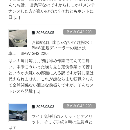
んなお話。 営業車なのですからしっかりメンテ
ナンスした方が良いのでは？それともホントに
日 […]
BMW G42 220i
2026/08/05
お勧めは伊達じゃない!? 超撥水！
BMW正規ディーラーの撥水洗
車… BMW G42 220i
はい！毎月毎月月初は締め作業でてんてこ舞
い。本来こういった繰り返し定例作業って苦手
というか大嫌いの部類に入る訳ですが背に腹は
代えられません。これが嫌ならまた転職？なん
て全然関係ない適当な前振りですが、そんなス
トレスを発散 […]
BMW G42 220i
2026/08/03
マイナ免許証のメリットとデメリ
ット。そして手続き時の注意点と
は？