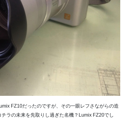
mix FZ10だったのですが、その一眼レフさながらの造
ラの未来を先取りし過ぎた名機？Lumix FZ20でし