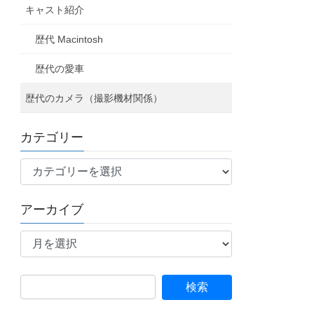
キャスト紹介
歴代 Macintosh
歴代の愛車
歴代のカメラ（撮影機材関係）
カテゴリー
カ
テ
ゴ
アーカイブ
リ
ア
ー
ー
カ
イ
検
ブ
索: