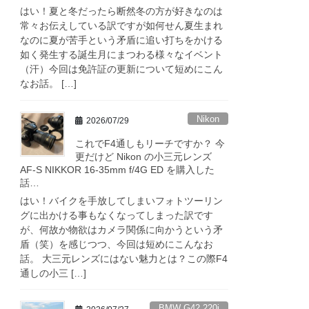
はい！夏と冬だったら断然冬の方が好きなのは
常々お伝えしている訳ですが如何せん夏生まれ
なのに夏が苦手という矛盾に追い打ちをかける
如く発生する誕生月にまつわる様々なイベント
（汗）今回は免許証の更新について短めにこん
なお話。 […]
Nikon
2026/07/29
これでF4通しもリーチですか？ 今
更だけど Nikon の小三元レンズ
AF-S NIKKOR 16-35mm f/4G ED を購入した
話…
はい！バイクを手放してしまいフォトツーリン
グに出かける事もなくなってしまった訳です
が、何故か物欲はカメラ関係に向かうという矛
盾（笑）を感じつつ、今回は短めにこんなお
話。 大三元レンズにはない魅力とは？この際F4
通しの小三 […]
BMW G42 220i