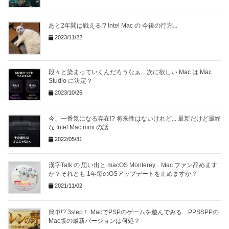
あと2年間は戦える!? Intel Mac の 今後の行方...
2023/11/22
段々と染まっていくんだろうなぁ... 次に欲しい Mac は Mac
Studio に決定？
2023/10/25
今、一番気になる存在!? 将来性はないけれど... 最新だけど最終
な Intel Mac mini の話
2022/05/31
漢字Talk の 思い出と macOS Monterey... Mac ファン辞めます
か？それとも 1年毎のOSアップデートを止めますか？
2021/11/02
簡単!? 3step！ MacでPSPのゲームを遊んでみる... PPSSPPの
Mac版の最新バージョンは何処？