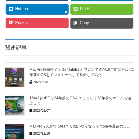
Hatena
LINE
0
Pocket
Copy
関連記事
MacPro販売終了!? 既にIntelはオワコンですが16年前にMacに5
年前のOSをインストールして延命してみた...
2026/06/01
15年前のPCで24年前のOSをエミュして28年前のゲームで遊
ぶ日々...
2025/02/07
MacPro 2010 で Steam が動かなくなる!? mojave最後の日...
2023/12/19