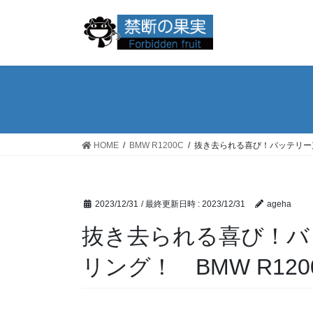
コ
ナ
ン
ビ
テ
ゲ
ン
ー
ツ
シ
へ
ョ
ス
ン
キ
に
ッ
移
HOME
BMW R1200C
抜き去られる喜び！バッテリー充電
プ
動
2023/12/31
/ 最終更新日時 :
2023/12/31
ageha
抜き去られる喜び！バッ
リング！ BMW R120