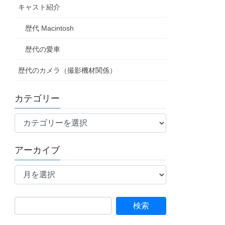
キャスト紹介
歴代 Macintosh
歴代の愛車
歴代のカメラ（撮影機材関係）
カテゴリー
カ
テ
ゴ
アーカイブ
リ
ア
ー
ー
カ
イ
検
ブ
索: