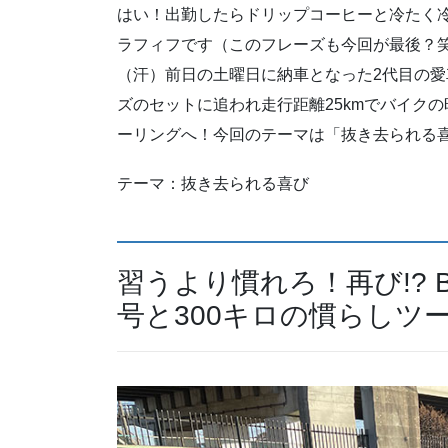
はい！出勤したらドリップコーヒーと冷たく
ラフィフです（このフレーズも今回が最後？笑
（汗）前日の土曜日に納車となった2代目の愛車 
ズのセットに追われ走行距離25kmでバイク
ーリングへ！今回のテーマは「抜き去られる
テーマ：抜き去られる喜び
習うより慣れろ！再び!? B
号と300キロの慣らしツ