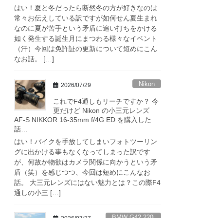
はい！夏と冬だったら断然冬の方が好きなのは
常々お伝えしている訳ですが如何せん夏生まれ
なのに夏が苦手という矛盾に追い打ちをかける
如く発生する誕生月にまつわる様々なイベント
（汗）今回は免許証の更新について短めにこん
なお話。 […]
Nikon
2026/07/29
これでF4通しもリーチですか？ 今
更だけど Nikon の小三元レンズ
AF-S NIKKOR 16-35mm f/4G ED を購入した
話…
はい！バイクを手放してしまいフォトツーリン
グに出かける事もなくなってしまった訳です
が、何故か物欲はカメラ関係に向かうという矛
盾（笑）を感じつつ、今回は短めにこんなお
話。 大三元レンズにはない魅力とは？この際F4
通しの小三 […]
BMW G42 220i