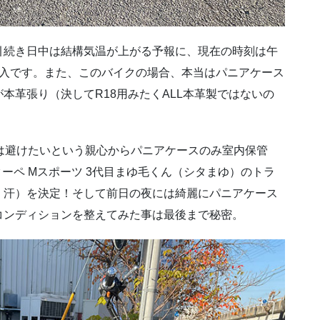
引続き日中は結構気温が上がる予報に、現在の時刻は午
突入です。また、このバイクの場合、本当はパニアケース
本革張り（決してR18用みたくALL本革製ではないの
は避けたいという親心からパニアケースのみ室内保管
ランクーペ Mスポーツ 3代目まゆ毛くん（シタまゆ）のトラ
・汗）を決定！そして前日の夜には綺麗にパニアケース
コンディションを整えてみた事は最後まで秘密。