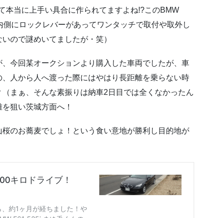
て本当に上手い具合に作られてますよね!?このBMW
も内側にロックレバーがあってワンタッチで取付や取外し
ないので謎めいてましたが・笑）
が、今回某オークションより購入した車両でしたが、車
の、人から人へ渡った際にはやはり長距離を乗らない時
？（まぁ、そんな素振りは納車2日目では全くなかったん
離を狙い茨城方面へ！
山桜のお蕎麦でしょ！という食い意地が勝利し目的地が