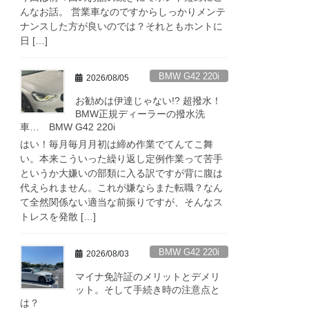
んなお話。 営業車なのですからしっかりメンテ
ナンスした方が良いのでは？それともホントに
日 […]
BMW G42 220i
2026/08/05
お勧めは伊達じゃない!? 超撥水！
BMW正規ディーラーの撥水洗
車… BMW G42 220i
はい！毎月毎月月初は締め作業でてんてこ舞
い。本来こういった繰り返し定例作業って苦手
というか大嫌いの部類に入る訳ですが背に腹は
代えられません。これが嫌ならまた転職？なん
て全然関係ない適当な前振りですが、そんなス
トレスを発散 […]
BMW G42 220i
2026/08/03
マイナ免許証のメリットとデメリ
ット。そして手続き時の注意点と
は？