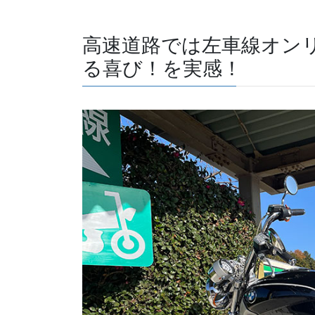
高速道路では左車線オン
る喜び！を実感！