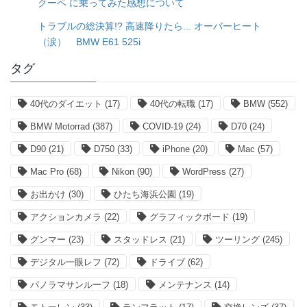
クーペ に乗ってみた感想について
トラブルの総決算!? 高速降りたら... オーバーヒート
（涙） BMW E61 525i
タグ
40代のダイエット
(17)
40代の転職
(17)
BMW
(552)
BMW Motorrad
(387)
COVID-19
(24)
D70
(24)
D90
(21)
D750
(33)
iPhone
(20)
Mac
(57)
Mac Pro
(68)
Nikon
(90)
WordPress
(27)
お出かけ
(30)
ひたち海浜公園
(19)
アクションカメラ
(22)
グラフィックボード
(19)
グンマー
(23)
スタッドレス
(21)
ツーリング
(245)
デジタル一眼レフ
(72)
ドライブ
(62)
パノラマサンルーフ
(18)
メンテナンス
(14)