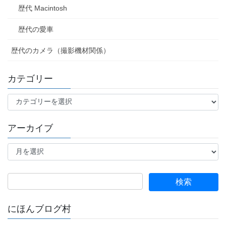
歴代 Macintosh
歴代の愛車
歴代のカメラ（撮影機材関係）
カテゴリー
カ
テ
ゴ
アーカイブ
リ
ー
ア
ー
カ
イ
検
ブ
索:
にほんブログ村