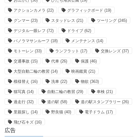
お出かけ
(30)
ひたち海浜公園
(19)
アクションカメラ
(22)
グラフィックボード
(19)
グンマー
(23)
スタッドレス
(21)
ツーリング
(245)
デジタル一眼レフ
(72)
ドライブ
(62)
パノラマサンルーフ
(18)
メンテナンス
(14)
モトーレン
(33)
ランフラット
(17)
交換レンズ
(37)
交通事故
(15)
代車
(26)
保護
(46)
大型自動二輪の教習
(14)
映画鑑賞
(21)
模様替え
(16)
洗車
(22)
物欲
(363)
猫写真
(14)
自動二輪の教習
(29)
車検
(21)
過走行
(32)
道の駅
(58)
道の駅スタンプラリー
(26)
里親探し
(14)
野良猫
(40)
電子ドラム
(17)
飛び石キズ
(16)
広告