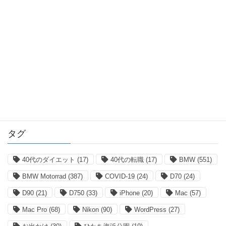
お勧めは伊達じゃない!? 超撥水！BMW正規ディーラーの撥
水洗車... BMW G42 220i
次の車は2シリーズ？ BMW G42 220i クーペについて
やる気マンマンMスポーツ！BMW F74 M235 xDrive グラン
クーペ に乗ってみた感想について
今更ですが大満足!?... 望遠レンズ AI AF-S Nikkor 300mm
f/4D IF-ED（旧型 サンヨン）買っちゃいました！
車内設定はコレが正解!? BMW F36 420i
タグ
40代のダイエット
(17)
40代の転職
(17)
BMW
(551)
BMW Motorrad
(387)
COVID-19
(24)
D70
(24)
D90
(21)
D750
(33)
iPhone
(20)
Mac
(57)
Mac Pro
(68)
Nikon
(90)
WordPress
(27)