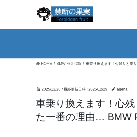
コ
ナ
ン
ビ
テ
ゲ
ン
ー
ツ
シ
へ
ョ
ス
ン
キ
に
ッ
移
HOME
BMW F36 420i
車乗り換えます！心残りと乗り換え
プ
動
2025/12/28
/ 最終更新日時 :
2025/12/29
ageha
車乗り換えます！心残
た一番の理由… BMW F3