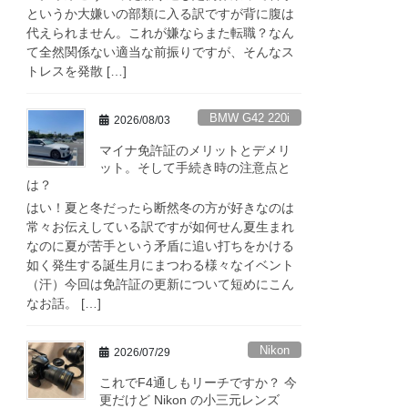
というか大嫌いの部類に入る訳ですが背に腹は
代えられません。これが嫌ならまた転職？なん
て全然関係ない適当な前振りですが、そんなス
トレスを発散 […]
BMW G42 220i
2026/08/03
マイナ免許証のメリットとデメリ
ット。そして手続き時の注意点と
は？
はい！夏と冬だったら断然冬の方が好きなのは
常々お伝えしている訳ですが如何せん夏生まれ
なのに夏が苦手という矛盾に追い打ちをかける
如く発生する誕生月にまつわる様々なイベント
（汗）今回は免許証の更新について短めにこん
なお話。 […]
Nikon
2026/07/29
これでF4通しもリーチですか？ 今
更だけど Nikon の小三元レンズ