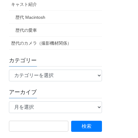
キャスト紹介
歴代 Macintosh
歴代の愛車
歴代のカメラ（撮影機材関係）
カテゴリー
カ
テ
ゴ
アーカイブ
リ
ア
ー
ー
カ
イ
検
ブ
索: