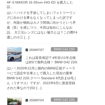
AF-S NIKKOR 16-35mm f/4G ED を購入した
話…
はい！バイクを手放してしまいフォトツーリン
グに出かける事もなくなってしまった訳です
が、何故か物欲はカメラ関係に向かうという矛
盾（笑）を感じつつ、今回は短めにこんなお
話。 大三元レンズにはない魅力とは？この際F4
通しの小三 […]
BMW G42 220i
2026/07/27
これは延長保証!? 4年目の1年点検
はBSIで無料点検！ BMW G42 220i
はい！2025年12月に都内のBMW正規ディーラ
ーにて認定中古車として購入した現在の愛車
BMW G42 220i クーペ Standard 4代目まゆ毛く
ん（うすマユ）ですが、2022年8月に新規登録
された車なので202 […]
BMW G42 220i
2026/07/24