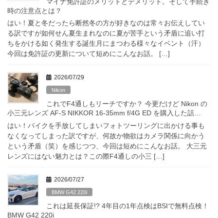
マイナ免許証のメリットとデメリット。そして手続き
時の注意点とは？
はい！夏と冬だったら断然冬の方が好きなのは常々お伝えしてい
る訳ですが如何せん夏生まれなのに夏が苦手という矛盾に追い打
ちをかける如く発生する誕生月にまつわる様々なイベント（汗）
今回は免許証の更新について短めにこんなお話。 […]
2026/07/29
Nikon
これでF4通しもリーチですか？ 今更だけど Nikon の
小三元レンズ AF-S NIKKOR 16-35mm f/4G ED を購入した話…
はい！バイクを手放してしまいフォトツーリングに出かける事も
なくなってしまった訳ですが、何故か物欲はカメラ関係に向かう
という矛盾（笑）を感じつつ、今回は短めにこんなお話。 大三元
レンズにはない魅力とは？この際F4通しの小三 […]
2026/07/27
BMW G42 220i
これは延長保証!? 4年目の1年点検はBSIで無料点検！
BMW G42 220i