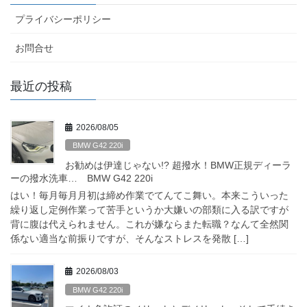
プライバシーポリシー
お問合せ
最近の投稿
2026/08/05
BMW G42 220i
お勧めは伊達じゃない!? 超撥水！BMW正規ディーラ
ーの撥水洗車… BMW G42 220i
はい！毎月毎月月初は締め作業でてんてこ舞い。本来こういった
繰り返し定例作業って苦手というか大嫌いの部類に入る訳ですが
背に腹は代えられません。これが嫌ならまた転職？なんて全然関
係ない適当な前振りですが、そんなストレスを発散 […]
2026/08/03
BMW G42 220i