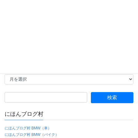
歴代の愛車
歴代のカメラ（撮影機材関係）
カテゴリー
カ
テ
ゴ
アーカイブ
リ
ー
ア
ー
カ
イ
検
ブ
索:
にほんブログ村
にほんブログ村 BMW（車）
にほんブログ村 BMW（バイク）