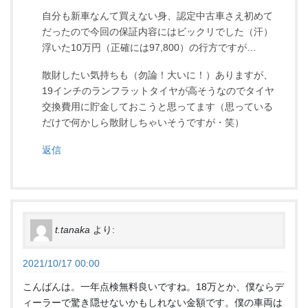
自分も新車なんて買えない身、認定中古車さえ初めて
だったので今回の保証内容にはビックリでした（汗）
浮いた10万円（正確には97,800）の行方ですが…
散財したい気持ちも（勿論！大いに！）ありますが、
19インチのランフラットタイヤが高そうなのでタイヤ
交換費用に貯金しておこうと思ってます（思っている
だけで何かしら散財しちゃいそうですが・笑）
返信
t.tanaka
より:
2021/10/17 00:00
こんばんは。一年点検無料良いですね。18万とか、僕ならデ
ィーラーで驚き隠せないかもしれない金額です。僕の車両は