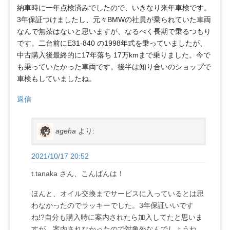
納車時に一年点検済みでしたので、いきなり来年車検です。
3年保証つけましたし、元々BMWの社員が乗られていた車両
なんで無茶はないと思いますが、なるべく長期で乗るつもり
です。二台前にE31-840 の1998年式を乗っていましたが、
中古購入後最終的に17年落ち 17万kmまで乗りました。今で
も乗っていたかった車両です。後半は知り合いのショップで
車検もしていましたね。
返信
ageha
より:
2021/10/17 20:52
t.tanaka さん、こんばんは！
ほんと、オイル交換までサービスに入っているとは思
わなかったのでラッキーでした。3年保証いいです
ね!?自分も購入時に案内されたら加入してたと思いま
すが、案内されなかったので対象外なんでしょうね…