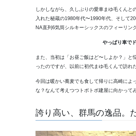
しかしながら、久しぶりの愛車まゆ毛くんとの
入れた秘蔵の1980年代〜1990年代、そして
NA直列6気筒シルキーシックスのフィーリン
やっぱり車で
また、当初は「お昼ご飯はど〜しよか？」と悩
ったのですが、以前に初代まゆ毛くんで訪れ
今回は暖かい蕎麦でも食して帰りに高崎によ
な？なんて考えつつトボトボ建屋に向かって
誇り高い、群馬の逸品。