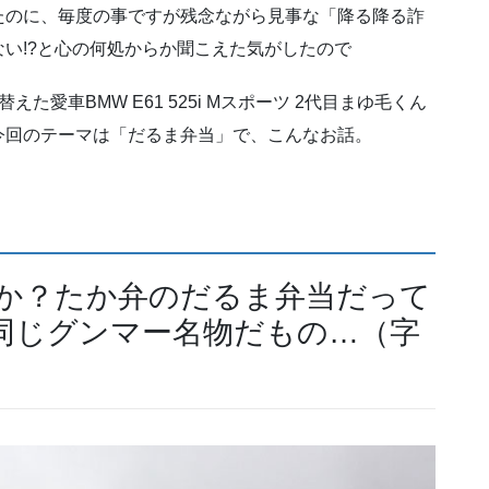
たのに、毎度の事ですが残念ながら見事な「降る降る詐
い!?と心の何処からか聞こえた気がしたので
愛車BMW E61 525i Mスポーツ 2代目まゆ毛くん
今回のテーマは「だるま弁当」で、こんなお話。
すか？たか弁のだるま弁当だって
同じグンマー名物だもの…（字