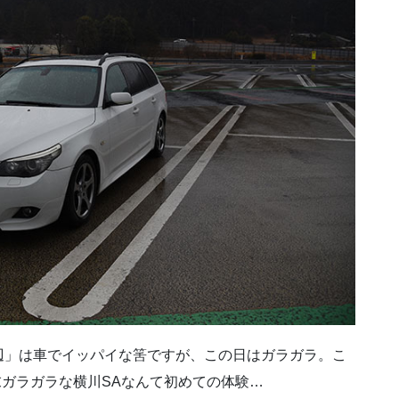
辺」は車でイッパイな筈ですが、この日はガラガラ。こ
末ガラガラな横川SAなんて初めての体験…