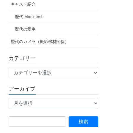
キャスト紹介
歴代 Macintosh
歴代の愛車
歴代のカメラ（撮影機材関係）
カテゴリー
カ
テ
ゴ
アーカイブ
リ
ア
ー
ー
カ
イ
検
ブ
索: