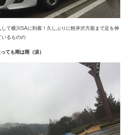
入して横川SAに到着！久しぶりに軽井沢方面まで足を伸
ているものの
走っても雨は雨（涙）