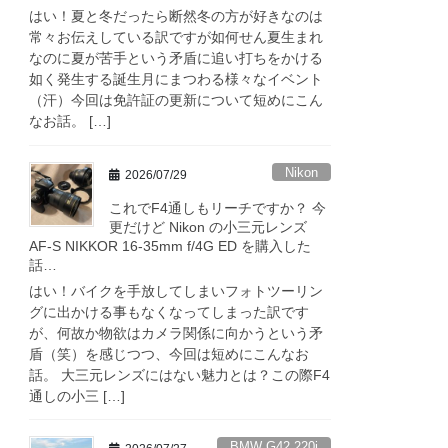
はい！夏と冬だったら断然冬の方が好きなのは
常々お伝えしている訳ですが如何せん夏生まれ
なのに夏が苦手という矛盾に追い打ちをかける
如く発生する誕生月にまつわる様々なイベント
（汗）今回は免許証の更新について短めにこん
なお話。 […]
Nikon
2026/07/29
これでF4通しもリーチですか？ 今
更だけど Nikon の小三元レンズ
AF-S NIKKOR 16-35mm f/4G ED を購入した
話…
はい！バイクを手放してしまいフォトツーリン
グに出かける事もなくなってしまった訳です
が、何故か物欲はカメラ関係に向かうという矛
盾（笑）を感じつつ、今回は短めにこんなお
話。 大三元レンズにはない魅力とは？この際F4
通しの小三 […]
BMW G42 220i