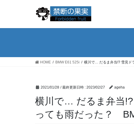
コ
ナ
ン
ビ
テ
ゲ
ン
ー
ツ
シ
へ
ョ
ス
ン
キ
に
ッ
移
HOME
BMW E61 525i
横川で… だるま弁当!? 雪見ド
プ
動
2021/01/28
/ 最終更新日時 :
2023/02/27
ageha
横川で… だるま弁当!
っても雨だった？ BMW 