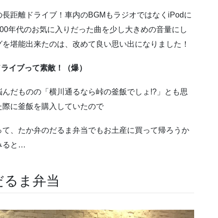
長距離ドライブ！車内のBGMもラジオではなくiPodに
2000年代のお気に入りだった曲を少し大きめの音量にし
グを堪能出来たのは、改めて良い思い出になりました！
ドライブって素敵！（爆）
んだものの「横川通るなら峠の釜飯でしょ!?」とも思
た際に釜飯を購入していたので
って、たか弁のだるま弁当でもお土産に買って帰ろうか
みると…
だるま弁当