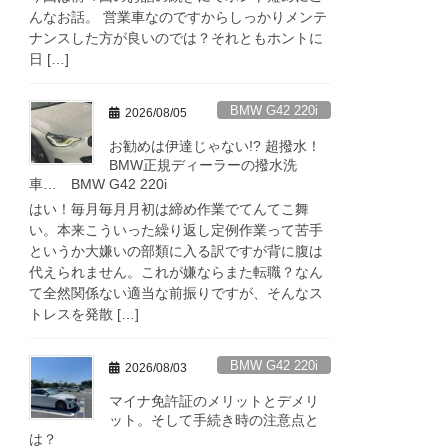
んなお話。 営業車なのですからしっかりメンテ
ナンスした方が良いのでは？それともホントに
日 […]
BMW G42 220i
2026/08/05
お勧めは伊達じゃない!? 超撥水！
BMW正規ディーラーの撥水洗
車… BMW G42 220i
はい！毎月毎月月初は締め作業でてんてこ舞
い。本来こういった繰り返し定例作業って苦手
というか大嫌いの部類に入る訳ですが背に腹は
代えられません。これが嫌ならまた転職？なん
て全然関係ない適当な前振りですが、そんなス
トレスを発散 […]
BMW G42 220i
2026/08/03
マイナ免許証のメリットとデメリ
ット。そして手続き時の注意点と
は？