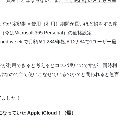
り「資産」とはならない、また
全く使わない月でも月額
ますが
定額制＝使用（利用）期間が長いほど損をする摩
365（今はMicrosoft 365 Personal）の価格設定
ock,onedrive,etcで月額￥1,284/年払￥12,984で1ユーザー最
ンテンツが利用できると考えるとコスパ良いのですが、同時利
向けなので全て使いこなせているのか？と問われると無言
てました！
ていた Apple iCloud！（爆）