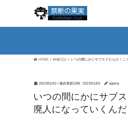
コ
ナ
ン
ビ
テ
ゲ
ン
ー
ツ
シ
へ
ョ
ス
ン
キ
に
ッ
移
HOME
林檎日記
いつの間にかにサブスクだらけ！こ
プ
動
2023/01/03
/ 最終更新日時 :
2023/01/03
ageha
いつの間にかにサブス
廃人になっていくんだ