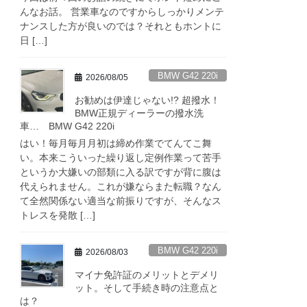
んなお話。 営業車なのですからしっかりメンテ
ナンスした方が良いのでは？それともホントに
日 […]
BMW G42 220i
2026/08/05
お勧めは伊達じゃない!? 超撥水！
BMW正規ディーラーの撥水洗
車… BMW G42 220i
はい！毎月毎月月初は締め作業でてんてこ舞
い。本来こういった繰り返し定例作業って苦手
というか大嫌いの部類に入る訳ですが背に腹は
代えられません。これが嫌ならまた転職？なん
て全然関係ない適当な前振りですが、そんなス
トレスを発散 […]
BMW G42 220i
2026/08/03
マイナ免許証のメリットとデメリ
ット。そして手続き時の注意点と
は？