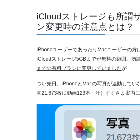
iCloudストレージも
ン変更時の注意点とは？
iPhoneユーザーであったりMacユーザーの方
iCloudストレージ5GBまでが無料の範囲
までの有料プランに変更していました
が
つい先日、iPhoneとMacの写真が連動して
真21,673枚に動画123本・汗）すぐさま