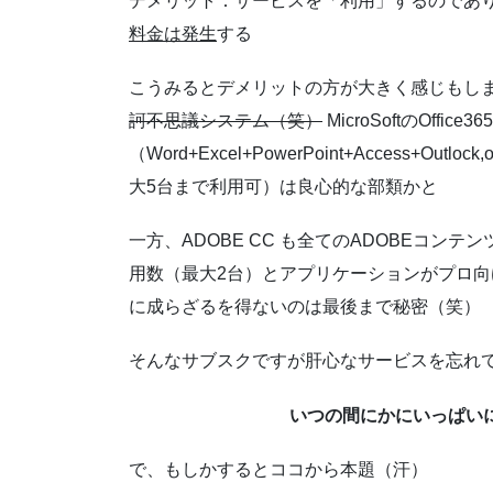
デメリット：サービスを「利用」するのであ
料金は発生
する
こうみるとデメリットの方が大きく感じもし
訶不思議システム（笑）
MicroSoftのOffice
（Word+Excel+PowerPoint+Access+Outl
大5台まで利用可）は良心的な部類かと
一方、ADOBE CC も全てのADOBEコ
用数（最大2台）とアプリケーションがプロ
に成らざるを得ないのは最後まで秘密（笑）
そんなサブスクですが肝心なサービスを忘れ
いつの間にかにいっぱいになっ
で、もしかするとココから本題（汗）