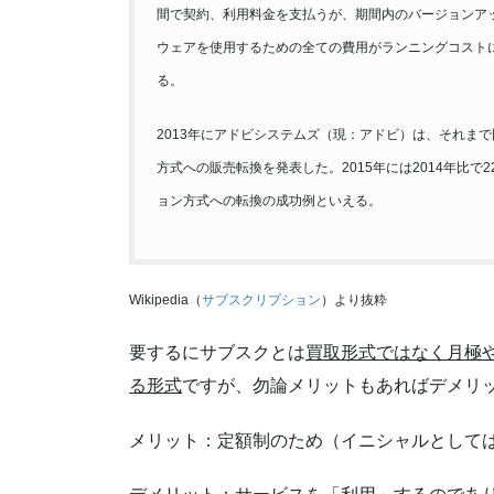
間で契約、利用料金を支払うが、期間内のバージョンア
ウェアを使用するための全ての費用がランニングコスト
る。
2013年にアドビシステムズ（現：アドビ）は、それま
方式への販売転換を発表した。2015年には2014年比
ョン方式への転換の成功例といえる。
Wikipedia（
サブスクリプション
）より抜粋
要するにサブスクとは
買取形式ではなく月極
る形式
ですが、勿論メリットもあればデメリ
メリット：定額制のため（イニシャルとして