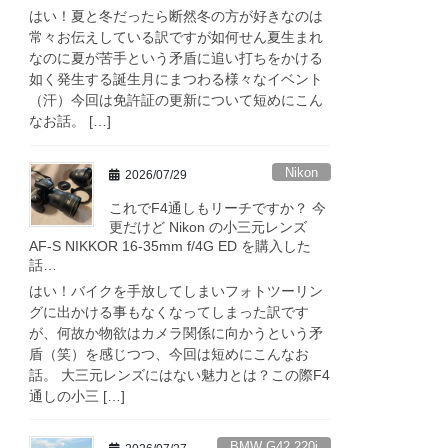
はい！夏と冬だったら断然冬の方が好きなのは
常々お伝えしている訳ですが如何せん夏生まれ
なのに夏が苦手という矛盾に追い打ちをかける
如く発生する誕生月にまつわる様々なイベント
（汗）今回は免許証の更新について短めにこん
なお話。 […]
Nikon
2026/07/29
これでF4通しもリーチですか？ 今
更だけど Nikon の小三元レンズ
AF-S NIKKOR 16-35mm f/4G ED を購入した
話…
はい！バイクを手放してしまいフォトツーリン
グに出かける事もなくなってしまった訳です
が、何故か物欲はカメラ関係に向かうという矛
盾（笑）を感じつつ、今回は短めにこんなお
話。 大三元レンズにはない魅力とは？この際F4
通しの小三 […]
BMW G42 220i