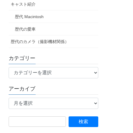
キャスト紹介
歴代 Macintosh
歴代の愛車
歴代のカメラ（撮影機材関係）
カテゴリー
カ
テ
ゴ
アーカイブ
リ
ア
ー
ー
カ
イ
検
ブ
索: