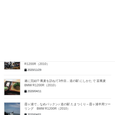
2023ラストツーリングは... やる気のない道の駅だった話
BMW R1200C
2024/01/30
2回目のツーリングは 挽ぐるみ石臼挽そば と 鮎の塩焼き... 道
の駅 にしかた BMW R1200C
2024/01/10
道の駅の人気について考えてみる... ３連休は何してた？バイク
でお出かけ... 道の駅サシバの里いちかい BMW
R1200R（2010）
2020/11/29
遂に完結!? 蕎麦を訪ねて3件目... 道の駅 にしかた で 韮蕎麦
BMW R1200R（2010）
2020/04/11
霞ヶ浦で... なめパックン♪ 道の駅 たまつくり～霞ヶ浦半周ツー
リング BMW R1200R（2010）
2020/04/01