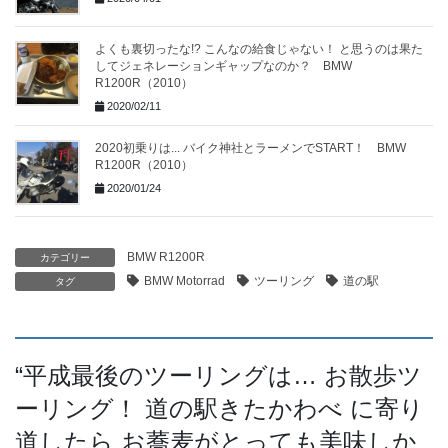
よくも裏切ったな!? こんなの給食じゃない！ と思うのは果た
してジェネレーションギャップなのか？ BMW
R1200R（2010）
2020/02/11
2020初乗りは... バイク神社とラーメンでSTART！ BMW
R1200R（2010）
2020/01/24
BMW R1200R
カテゴリー
BMW Motorrad
ツーリング
道の駅
タグ
“
平成最後のツーリングは… お散歩ツ
ーリング！ 道の駅きたかわべ に寄り
道したら お蕎麦がとっても美味しか