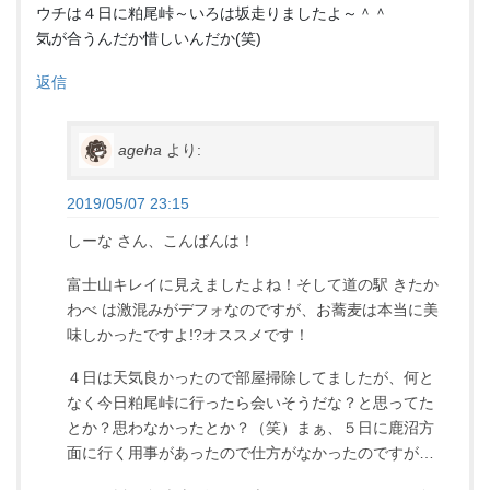
ウチは４日に粕尾峠～いろは坂走りましたよ～＾＾
気が合うんだか惜しいんだか(笑)
返信
ageha
より:
2019/05/07 23:15
しーな さん、こんばんは！
富士山キレイに見えましたよね！そして道の駅 きたか
わべ は激混みがデフォなのですが、お蕎麦は本当に美
味しかったですよ!?オススメです！
４日は天気良かったので部屋掃除してましたが、何と
なく今日粕尾峠に行ったら会いそうだな？と思ってた
とか？思わなかったとか？（笑）まぁ、５日に鹿沼方
面に行く用事があったので仕方がなかったのですが…