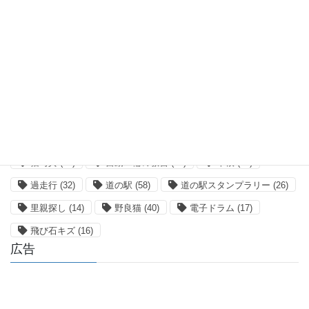
グンマー
(23)
スタッドレス
(21)
ツーリング
(245)
デジタル一眼レフ
(72)
ドライブ
(62)
パノラマサンルーフ
(18)
メンテナンス
(14)
モトーレン
(33)
ランフラット
(17)
交換レンズ
(37)
交通事故
(15)
代車
(26)
保護
(46)
大型自動二輪の教習
(14)
映画鑑賞
(21)
模様替え
(16)
洗車
(22)
物欲
(363)
猫写真
(14)
自動二輪の教習
(29)
車検
(21)
過走行
(32)
道の駅
(58)
道の駅スタンプラリー
(26)
里親探し
(14)
野良猫
(40)
電子ドラム
(17)
飛び石キズ
(16)
広告