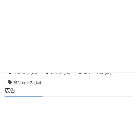
パノラマサンルーフ
(18)
メンテナンス
(14)
モトーレン
(33)
ランフラット
(17)
交換レンズ
(37)
交通事故
(15)
代車
(26)
保護
(46)
大型自動二輪の教習
(14)
映画鑑賞
(21)
模様替え
(16)
洗車
(22)
物欲
(363)
猫写真
(14)
自動二輪の教習
(29)
車検
(21)
過走行
(32)
道の駅
(58)
道の駅スタンプラリー
(26)
里親探し
(14)
野良猫
(40)
電子ドラム
(17)
飛び石キズ
(16)
広告