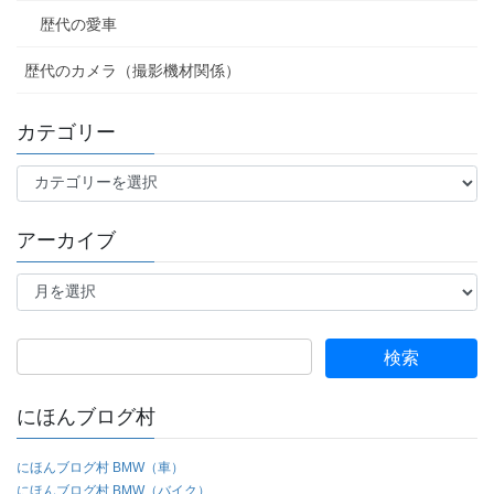
歴代の愛車
歴代のカメラ（撮影機材関係）
カテゴリー
カ
テ
ゴ
アーカイブ
リ
ー
ア
ー
カ
イ
検
ブ
索:
にほんブログ村
にほんブログ村 BMW（車）
にほんブログ村 BMW（バイク）