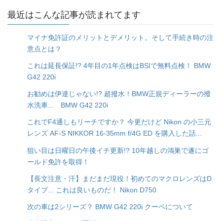
最近はこんな記事が読まれてます
マイナ免許証のメリットとデメリット。そして手続き時の注
意点とは？
これは延長保証!? 4年目の1年点検はBSIで無料点検！ BMW
G42 220i
お勧めは伊達じゃない!? 超撥水！BMW正規ディーラーの撥
水洗車... BMW G42 220i
これでF4通しもリーチですか？ 今更だけど Nikon の小三元
レンズ AF-S NIKKOR 16-35mm f/4G ED を購入した話...
狙い目は日曜日の午後イチ更新!? 10年越しの鴻巣で遂にゴ
ールド免許を取得！
【長文注意・汗】まだまだ現役！初めてのマクロレンズはD
タイプ... これは良いものだ！ Nikon D750
次の車は2シリーズ？ BMW G42 220i クーペについて