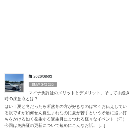
2026/08/05
BMW G42 220i
お勧めは伊達じゃない!? 超撥水！BMW正規ディーラ
ーの撥水洗車… BMW G42 220i
はい！毎月毎月月初は締め作業でてんてこ舞い。本来こういった
繰り返し定例作業って苦手というか大嫌いの部類に入る訳ですが
背に腹は代えられません。これが嫌ならまた転職？なんて全然関
係ない適当な前振りですが、そんなストレスを発散 […]
2026/08/03
BMW G42 220i
マイナ免許証のメリットとデメリット。そして手続き
時の注意点とは？
はい！夏と冬だったら断然冬の方が好きなのは常々お伝えしてい
る訳ですが如何せん夏生まれなのに夏が苦手という矛盾に追い打
ちをかける如く発生する誕生月にまつわる様々なイベント（汗）
今回は免許証の更新について短めにこんなお話。 […]