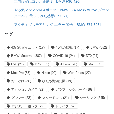
車内設定はコレが正解!? BMW F36 420i
やる気マンマンMスポーツ！BMW F74 M235 xDrive グラン
クーペ に乗ってみた感想について
アクティブステアリング エラー 警告 BMW E61 525i
タグ
40代のダイエット
(17)
40代の転職
(17)
BMW
(552)
BMW Motorrad
(387)
COVID-19
(24)
D70
(24)
D90
(21)
D750
(33)
iPhone
(20)
Mac
(57)
Mac Pro
(68)
Nikon
(90)
WordPress
(27)
お出かけ
(30)
ひたち海浜公園
(19)
アクションカメラ
(22)
グラフィックボード
(19)
グンマー
(23)
スタッドレス
(21)
ツーリング
(245)
デジタル一眼レフ
(72)
ドライブ
(62)