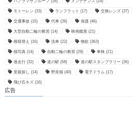
パノラマサンルーフ
(18)
メンテナンス
(14)
モトーレン
(33)
ランフラット
(17)
交換レンズ
(37)
交通事故
(15)
代車
(26)
保護
(46)
大型自動二輪の教習
(14)
映画鑑賞
(21)
模様替え
(16)
洗車
(22)
物欲
(363)
猫写真
(14)
自動二輪の教習
(29)
車検
(21)
過走行
(32)
道の駅
(58)
道の駅スタンプラリー
(26)
里親探し
(14)
野良猫
(40)
電子ドラム
(17)
飛び石キズ
(16)
広告