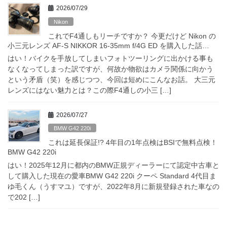
2026/07/29
Nikon
これでF4通しもリーチですか？ 今更だけど Nikon の
小三元レンズ AF-S NIKKOR 16-35mm f/4G ED を購入した話…
はい！バイクを手放してしまいフォトツーリングに出かける事も
なくなってしまった訳ですが、何故か物欲はカメラ関係に向かう
という矛盾（笑）を感じつつ、今回は短めにこんなお話。 大三元
レンズにはない魅力とは？この際F4通しの小三 […]
2026/07/27
BMW G42 220i
これは延長保証!? 4年目の1年点検はBSIで無料点検！
BMW G42 220i
はい！2025年12月に都内のBMW正規ディーラーにて認定中古車と
して購入した現在の愛車BMW G42 220i クーペ Standard 4代目ま
ゆ毛くん（うすマユ）ですが、2022年8月に新規登録された車なの
で202 […]