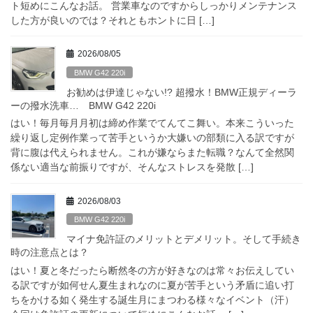
ト短めにこんなお話。 営業車なのですからしっかりメンテナンス
した方が良いのでは？それともホントに日 […]
2026/08/05
BMW G42 220i
お勧めは伊達じゃない!? 超撥水！BMW正規ディーラ
ーの撥水洗車… BMW G42 220i
はい！毎月毎月月初は締め作業でてんてこ舞い。本来こういった
繰り返し定例作業って苦手というか大嫌いの部類に入る訳ですが
背に腹は代えられません。これが嫌ならまた転職？なんて全然関
係ない適当な前振りですが、そんなストレスを発散 […]
2026/08/03
BMW G42 220i
マイナ免許証のメリットとデメリット。そして手続き
時の注意点とは？
はい！夏と冬だったら断然冬の方が好きなのは常々お伝えしてい
る訳ですが如何せん夏生まれなのに夏が苦手という矛盾に追い打
ちをかける如く発生する誕生月にまつわる様々なイベント（汗）