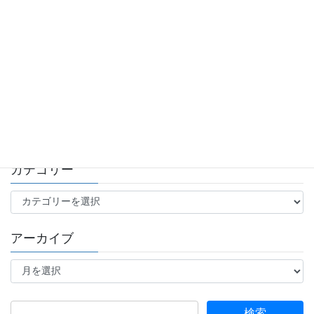
Introduction
キャスト紹介
歴代 Macintosh
歴代の愛車
歴代のカメラ（撮影機材関係）
カテゴリー
カ
テ
ゴ
アーカイブ
リ
ー
ア
ー
カ
イ
検