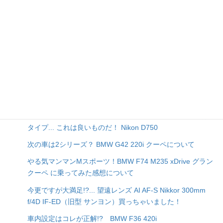
これは延長保証!? 4年目の1年点検はBSIで無料点検！ BMW
G42 220i
マイナ免許証のメリットとデメリット。そして手続き時の注
意点とは？
狙い目は日曜日の午後イチ更新!? 10年越しの鴻巣で遂にゴ
ールド免許を取得！
お勧めは伊達じゃない!? 超撥水！BMW正規ディーラーの撥
水洗車... BMW G42 220i
【長文注意・汗】まだまだ現役！初めてのマクロレンズはD
タイプ... これは良いものだ！ Nikon D750
次の車は2シリーズ？ BMW G42 220i クーペについて
やる気マンマンMスポーツ！BMW F74 M235 xDrive グラン
クーペ に乗ってみた感想について
今更ですが大満足!?... 望遠レンズ AI AF-S Nikkor 300mm
f/4D IF-ED（旧型 サンヨン）買っちゃいました！
車内設定はコレが正解!? BMW F36 420i