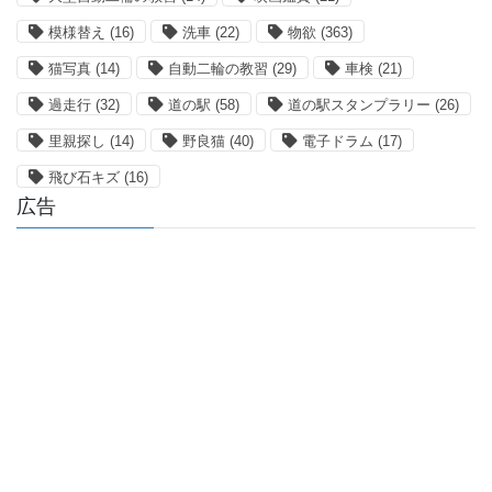
模様替え
(16)
洗車
(22)
物欲
(363)
猫写真
(14)
自動二輪の教習
(29)
車検
(21)
過走行
(32)
道の駅
(58)
道の駅スタンプラリー
(26)
里親探し
(14)
野良猫
(40)
電子ドラム
(17)
飛び石キズ
(16)
広告