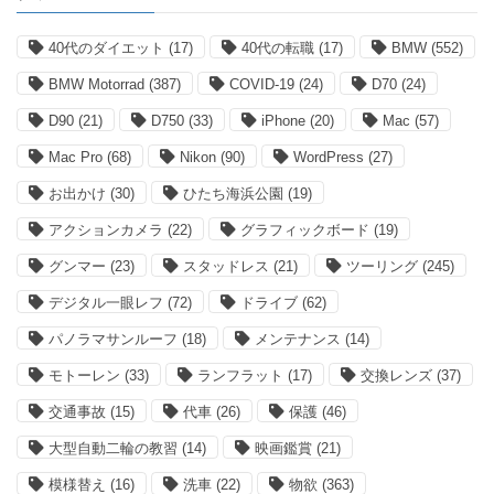
40代のダイエット
(17)
40代の転職
(17)
BMW
(552)
BMW Motorrad
(387)
COVID-19
(24)
D70
(24)
D90
(21)
D750
(33)
iPhone
(20)
Mac
(57)
Mac Pro
(68)
Nikon
(90)
WordPress
(27)
お出かけ
(30)
ひたち海浜公園
(19)
アクションカメラ
(22)
グラフィックボード
(19)
グンマー
(23)
スタッドレス
(21)
ツーリング
(245)
デジタル一眼レフ
(72)
ドライブ
(62)
パノラマサンルーフ
(18)
メンテナンス
(14)
モトーレン
(33)
ランフラット
(17)
交換レンズ
(37)
交通事故
(15)
代車
(26)
保護
(46)
大型自動二輪の教習
(14)
映画鑑賞
(21)
模様替え
(16)
洗車
(22)
物欲
(363)