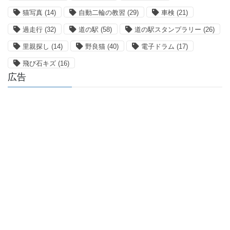
猫写真
(14)
自動二輪の教習
(29)
車検
(21)
過走行
(32)
道の駅
(58)
道の駅スタンプラリー
(26)
里親探し
(14)
野良猫
(40)
電子ドラム
(17)
飛び石キズ
(16)
広告