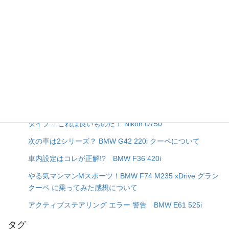
G42 220i
お勧めは伊達じゃない!? 超撥水！BMW正規ディーラーの撥
水洗車... BMW G42 220i
これでF4通しもリーチですか？ 今更だけど Nikon の小三元
レンズ AF-S NIKKOR 16-35mm f/4G ED を購入した話...
狙い目は日曜日の午後イチ更新!? 10年越しの鴻巣で遂にゴ
ールド免許を取得！
【長文注意・汗】まだまだ現役！初めてのマクロレンズはD
タイプ... これは良いものだ！ Nikon D750
次の車は2シリーズ？ BMW G42 220i クーペについて
車内設定はコレが正解!? BMW F36 420i
やる気マンマンMスポーツ！BMW F74 M235 xDrive グラン
クーペ に乗ってみた感想について
アクティブステアリング エラー 警告 BMW E61 525i
タグ