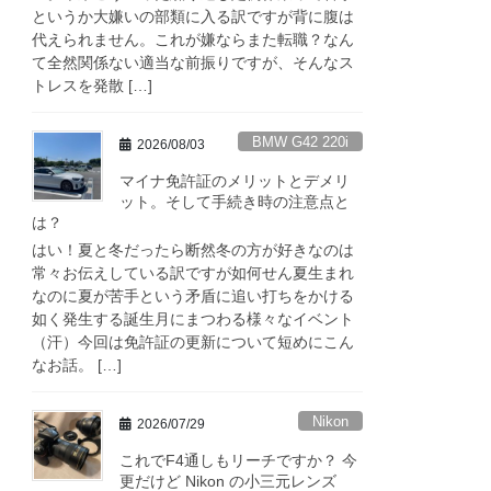
というか大嫌いの部類に入る訳ですが背に腹は
代えられません。これが嫌ならまた転職？なん
て全然関係ない適当な前振りですが、そんなス
トレスを発散 […]
BMW G42 220i
2026/08/03
マイナ免許証のメリットとデメリ
ット。そして手続き時の注意点と
は？
はい！夏と冬だったら断然冬の方が好きなのは
常々お伝えしている訳ですが如何せん夏生まれ
なのに夏が苦手という矛盾に追い打ちをかける
如く発生する誕生月にまつわる様々なイベント
（汗）今回は免許証の更新について短めにこん
なお話。 […]
Nikon
2026/07/29
これでF4通しもリーチですか？ 今
更だけど Nikon の小三元レンズ