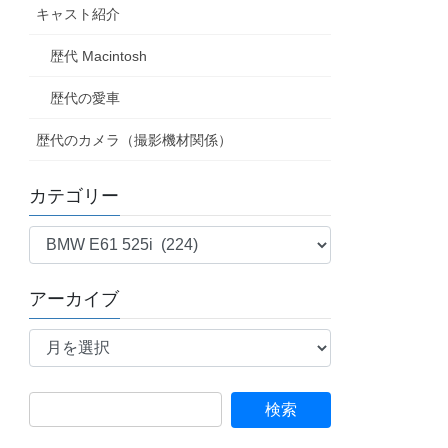
キャスト紹介
歴代 Macintosh
歴代の愛車
歴代のカメラ（撮影機材関係）
カテゴリー
カ
テ
ゴ
アーカイブ
リ
ア
ー
ー
カ
イ
検
ブ
索: