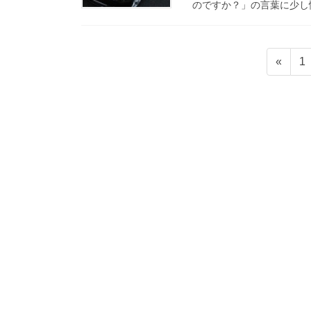
のですか？」の言葉に少し悩
投
固
«
1
稿
定
ペ
ナ
ー
ビ
ジ
ゲ
ー
シ
ョ
ン