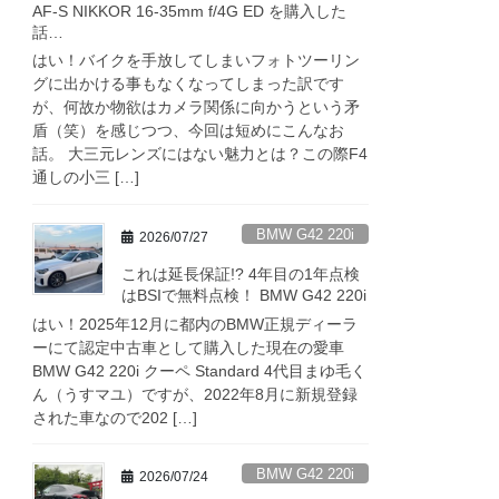
AF-S NIKKOR 16-35mm f/4G ED を購入した
話…
はい！バイクを手放してしまいフォトツーリン
グに出かける事もなくなってしまった訳です
が、何故か物欲はカメラ関係に向かうという矛
盾（笑）を感じつつ、今回は短めにこんなお
話。 大三元レンズにはない魅力とは？この際F4
通しの小三 […]
BMW G42 220i
2026/07/27
これは延長保証!? 4年目の1年点検
はBSIで無料点検！ BMW G42 220i
はい！2025年12月に都内のBMW正規ディーラ
ーにて認定中古車として購入した現在の愛車
BMW G42 220i クーペ Standard 4代目まゆ毛く
ん（うすマユ）ですが、2022年8月に新規登録
された車なので202 […]
BMW G42 220i
2026/07/24