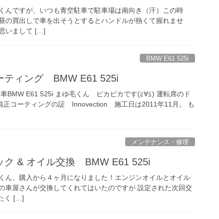
 まゆ毛くんですが、いつも青空駐車で駐車場は南向き（汗）この時
昼の買出しで車を出そうとするとハンドルが熱くて握れませ
思いまして […]
BMW E61 525i
ィング BMW E61 525i
MW E61 525i まゆ毛くん ピカピカです(≧∀≦) 運転席のド
コーティングの証 Innovection 施工日は2011年11月。 も
メンテナンス・修理
& オイル交換 BMW E61 525i
 まゆ毛くん、購入から４ヶ月になりました！エンジンオイルとオイル
の車屋さんが交換してくれてはいたのですが 設定された次回交
く […]