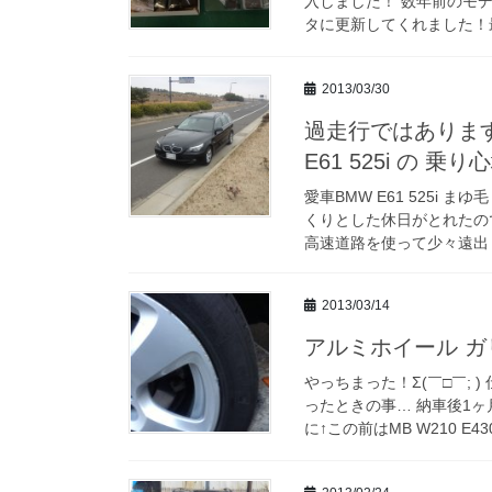
入しました！ 数年前のモ
タに更新してくれました！最
2013/03/30
過走行ではあります
E61 525i の 乗り
愛車BMW E61 525i
くりとした休日がとれたので愛
高速道路を使って少々遠出し
2013/03/14
アルミホイール ガリ傷
やっちまった！Σ(￣□￣;
ったときの事… 納車後1
に↑この前はMB W210 E430