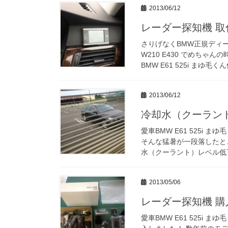
2013/06/12
レーダー探知機 取付け
さりげなくBMW正規ディ
W210 E430 でめち
BMW E61 525i まゆ毛く
2013/06/12
冷却水（クーラント）
愛車BMW E61 525i
そんな猛暑が一段落したと
水（クーラント）レベル低下の
2013/05/06
レーダー探知機 購入 ユ
愛車BMW E61 525i