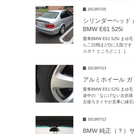
2013/07/25
シリンダーヘッド か
BMW E61 525i
愛車BMW E61 525i
ら二日間ほどDに入院です（汗
スポ？ ところどこ […]
2013/07/13
アルミホイール ガリ傷
愛車BMW E61 525i
途中の「なにげない左折路
左後ろタイヤが見事に縁石に
2013/07/12
BMW 純正（？）サン