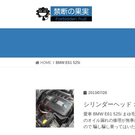
コ
ナ
ン
ビ
テ
ゲ
ン
ー
ツ
シ
へ
ョ
ス
ン
キ
に
ッ
移
HOME
BMW E61 525i
プ
動
2013/07/28
シリンダーヘッド オ
愛車 BMW E61 525
のオイル漏れの修理が無事
ので 騙し騙し乗ってはいた