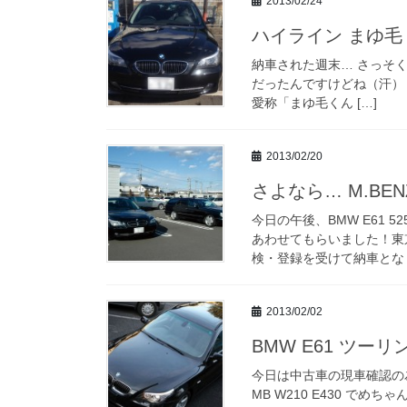
2013/02/24
ハイライン まゆ毛くん
納車された週末… さっそ
だったんですけどね（汗） これが
愛称「まゆ毛くん […]
2013/02/20
さよなら… M.BENZ 
今日の午後、BMW E61
あわせてもらいました！東
検・登録を受けて納車となり
2013/02/02
BMW E61 ツーリン
今日は中古車の現車確認の
MB W210 E430 