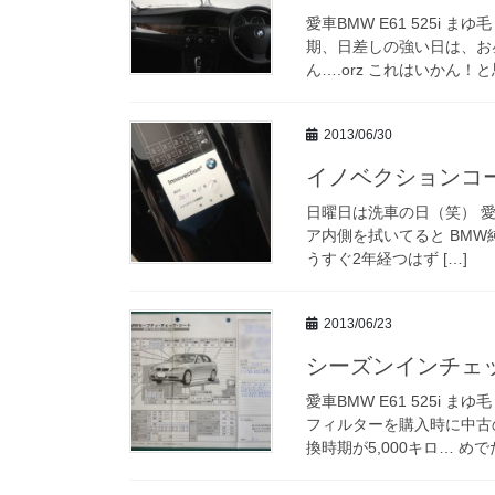
愛車BMW E61 525i
期、日差しの強い日は、お
ん….orz これはいかん！と
2013/06/30
イノベクションコーテ
日曜日は洗車の日（笑） 愛車B
ア内側を拭いてると BMW純正
うすぐ2年経つはず […]
2013/06/23
シーズンインチェック 
愛車BMW E61 525i
フィルターを購入時に中古
換時期が5,000キロ… めでた