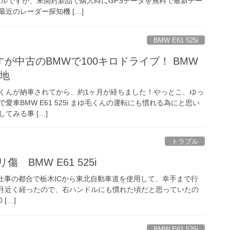
デルですが、未開封新品で購入時にGPSデータを無料で最新デー
近のレーダー探知機 […]
BMW E61 525i
が中古のBMWで100キロドライブ！ BMW
心地
 まゆ毛くんが納車されてから、約1ヶ月が経ちました！やっとこ、ゆっ
車BMW E61 525i まゆ毛くんの運転にも慣れる為にと思い
てみる事 […]
トラブル
 BMW E61 525i
 ) 仕事の都合で栃木ICから東北自動車道を使用して、幸手まで行
ヶ月近く経ったので、右ハンドルにも慣れた頃だと思っていたの
 […]
BMW E61 525i