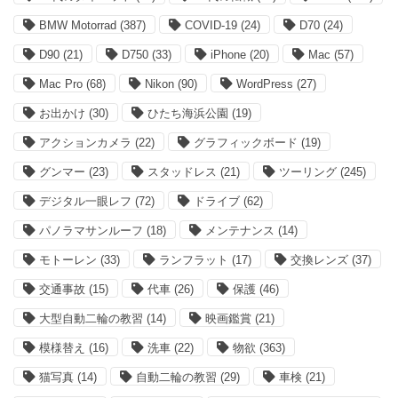
BMW Motorrad
(387)
COVID-19
(24)
D70
(24)
D90
(21)
D750
(33)
iPhone
(20)
Mac
(57)
Mac Pro
(68)
Nikon
(90)
WordPress
(27)
お出かけ
(30)
ひたち海浜公園
(19)
アクションカメラ
(22)
グラフィックボード
(19)
グンマー
(23)
スタッドレス
(21)
ツーリング
(245)
デジタル一眼レフ
(72)
ドライブ
(62)
パノラマサンルーフ
(18)
メンテナンス
(14)
モトーレン
(33)
ランフラット
(17)
交換レンズ
(37)
交通事故
(15)
代車
(26)
保護
(46)
大型自動二輪の教習
(14)
映画鑑賞
(21)
模様替え
(16)
洗車
(22)
物欲
(363)
猫写真
(14)
自動二輪の教習
(29)
車検
(21)