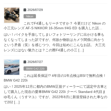
2026/07/29
Nikon
これでF4通しもリーチですか？ 今更だけど Nikon の
小三元レンズ AF-S NIKKOR 16-35mm f/4G ED を購入した話…
はい！バイクを手放してしまいフォトツーリングに出かける事も
なくなってしまった訳ですが、何故か物欲はカメラ関係に向かう
という矛盾（笑）を感じつつ、今回は短めにこんなお話。 大三元
レンズにはない魅力とは？この際F4通しの小三 […]
2026/07/27
BMW G42 220i
これは延長保証!? 4年目の1年点検はBSIで無料点検！
BMW G42 220i
はい！2025年12月に都内のBMW正規ディーラーにて認定中古車と
して購入した現在の愛車BMW G42 220i クーペ Standard 4代目ま
ゆ毛くん（うすマユ）ですが、2022年8月に新規登録された車なの
で202 […]