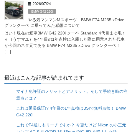
2026/07/24
BMW G42 220i
やる気マンマンMスポーツ！BMW F74 M235 xDrive
グランクーペ に乗ってみた感想について
はい！現在の愛車BMW G42 220i クーペ Standard 4代目まゆ毛く
ん（うすマユ）を4年目の1年点検に入庫した際に用意された代車
が今回のネタ元である BMW F74 M235 xDrive グランクーペ！
[…]
最近はこんな記事が読まれてます
マイナ免許証のメリットとデメリット。そして手続き時の注
意点とは？
これは延長保証!? 4年目の1年点検はBSIで無料点検！ BMW
G42 220i
これでF4通しもリーチですか？ 今更だけど Nikon の小三元
レンズ AF-S NIKKOR 16-35mm f/4G ED を購入した話...