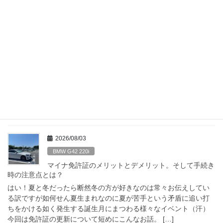
最近の投稿
2026/08/05
BMW G42 220i
お勧めは伊達じゃない!? 超撥水！BMW正規ディーラ
ーの撥水洗車… BMW G42 220i
はい！毎月毎月月初は締め作業でてんてこ舞い。本来こういった
繰り返し定例作業って苦手というか大嫌いの部類に入る訳ですが
背に腹は代えられません。これが嫌ならまた転職？なんて全然関
係ない適当な前振りですが、そんなストレスを発散 […]
2026/08/03
BMW G42 220i
マイナ免許証のメリットとデメリット。そして手続き
時の注意点とは？
はい！夏と冬だったら断然冬の方が好きなのは常々お伝えしてい
る訳ですが如何せん夏生まれなのに夏が苦手という矛盾に追い打
ちをかける如く発生する誕生月にまつわる様々なイベント（汗）
今回は免許証の更新について短めにこんなお話。 […]