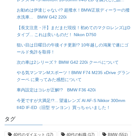
お勧めは伊達じゃない!? 超撥水！BMW正規ディーラーの撥
水洗車... BMW G42 220i
【長文注意・汗】まだまだ現役！初めてのマクロレンズはD
タイプ... これは良いものだ！ Nikon D750
狙い目は日曜日の午後イチ更新!? 10年越しの鴻巣で遂にゴ
ールド免許を取得！
次の車は2シリーズ？ BMW G42 220i クーペについて
やる気マンマンMスポーツ！BMW F74 M235 xDrive グラン
クーペ に乗ってみた感想について
車内設定はコレが正解!? BMW F36 420i
今更ですが大満足!?... 望遠レンズ AI AF-S Nikkor 300mm
f/4D IF-ED（旧型 サンヨン）買っちゃいました！
タグ
40代のダイエット
(17)
40代の転職
(17)
BMW
(551)