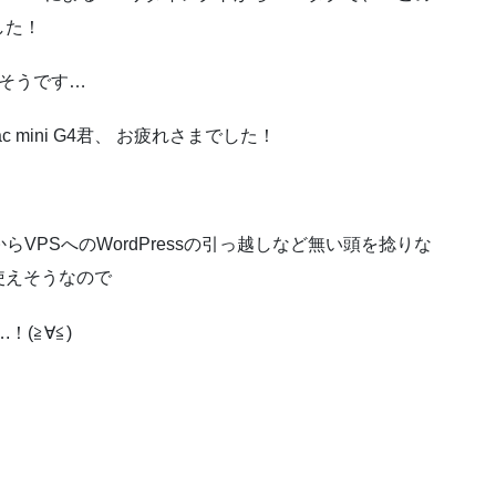
した！
りそうです…
 mini G4君、 お疲れさまでした！
VPSへのWordPressの引っ越しなど無い頭を捻りな
使えそうなので
(≧∀≦)