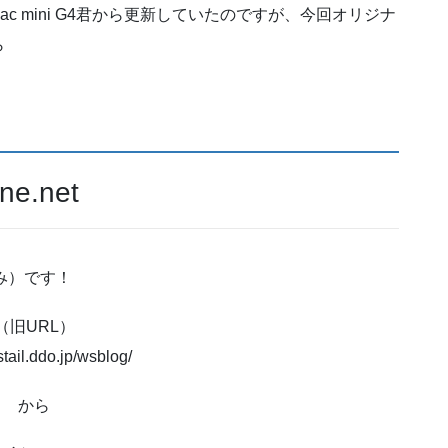
ac mini G4君から更新していたのですが、今回オリジナ
ら
e.net
がみ）です！
（旧URL）
tstail.ddo.jp/wsblog/
から