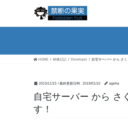
コ
ナ
ン
ビ
テ
ゲ
ン
ー
ツ
シ
へ
ョ
ス
ン
キ
に
ッ
移
HOME
林檎日記
Developer
自宅サーバー から さく
プ
動
2015/11/15
/ 最終更新日時 :
2019/01/10
ageha
自宅サーバー から さく
す！