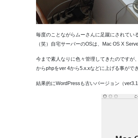
毎度のことながらムーさんに足蹴にされているのが、
（笑）自宅サーバーのOSは、Mac OS X Serv
今まで素人なりに色々管理してきたのですが、Mac O
からphpをver 4から5.x.xなどに上げる事がで
結果的にWordPressも古いバージョン（ver