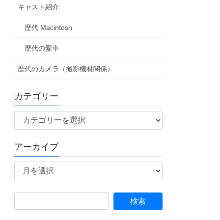
キャスト紹介
歴代 Macintosh
歴代の愛車
歴代のカメラ（撮影機材関係）
カテゴリー
カ
テ
ゴ
アーカイブ
リ
ア
ー
ー
カ
イ
検
ブ
索: