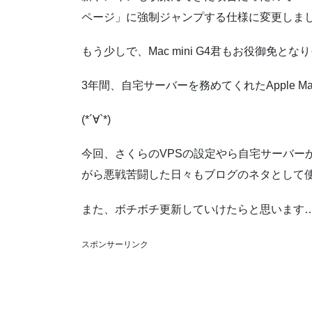
ページ」に強制ジャンプする仕様に変更しま
もう少しで、Mac mini G4君もお役御免とな
3年間、自宅サーバーを務めてくれたApple Mac
(*´∀`*)
今回、さくらのVPSの設定やら自宅サーバーから
がら悪戦苦闘した日々もブログのネタとして
また、ボチボチ更新していけたらと思います….！
スポンサーリンク