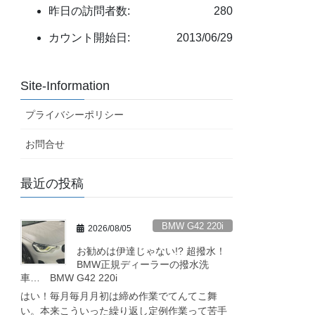
昨日の訪問者数:
280
カウント開始日:
2013/06/29
Site-Information
プライバシーポリシー
お問合せ
最近の投稿
BMW G42 220i
2026/08/05
お勧めは伊達じゃない!? 超撥水！
BMW正規ディーラーの撥水洗
車… BMW G42 220i
はい！毎月毎月月初は締め作業でてんてこ舞
い。本来こういった繰り返し定例作業って苦手