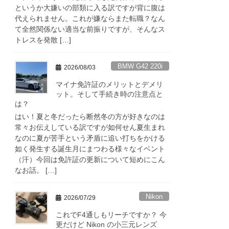
というか大嫌いの部類に入る訳ですが背に腹は
代えられません。これが嫌ならまた転職？なん
て全然関係ない適当な前振りですが、そんなス
トレスを発散 […]
BMW G42 220i
2026/08/03
マイナ免許証のメリットとデメリ
ット。そして手続き時の注意点と
は？
はい！夏と冬だったら断然冬の方が好きなのは
常々お伝えしている訳ですが如何せん夏生まれ
なのに夏が苦手という矛盾に追い打ちをかける
如く発生する誕生月にまつわる様々なイベント
（汗）今回は免許証の更新について短めにこん
なお話。 […]
Nikon
2026/07/29
これでF4通しもリーチですか？ 今
更だけど Nikon の小三元レンズ