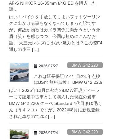
AF-S NIKKOR 16-35mm f/4G ED を購入した
話…
はい！バイクを手放してしまいフォトツーリン
グに出かける事もなくなってしまった訳です
が、何故か物欲はカメラ関係に向かうという矛
盾（笑）を感じつつ、今回は短めにこんなお
話。 大三元レンズにはない魅力とは？この際F4
通しの小三 […]
BMW G42 220i
2026/07/27
これは延長保証!? 4年目の1年点検
はBSIで無料点検！ BMW G42 220i
はい！2025年12月に都内のBMW正規ディーラ
ーにて認定中古車として購入した現在の愛車
BMW G42 220i クーペ Standard 4代目まゆ毛く
ん（うすマユ）ですが、2022年8月に新規登録
された車なので202 […]
BMW G42 220i
2026/07/24