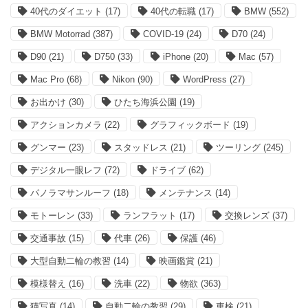
40代のダイエット
(17)
40代の転職
(17)
BMW
(552)
BMW Motorrad
(387)
COVID-19
(24)
D70
(24)
D90
(21)
D750
(33)
iPhone
(20)
Mac
(57)
Mac Pro
(68)
Nikon
(90)
WordPress
(27)
お出かけ
(30)
ひたち海浜公園
(19)
アクションカメラ
(22)
グラフィックボード
(19)
グンマー
(23)
スタッドレス
(21)
ツーリング
(245)
デジタル一眼レフ
(72)
ドライブ
(62)
パノラマサンルーフ
(18)
メンテナンス
(14)
モトーレン
(33)
ランフラット
(17)
交換レンズ
(37)
交通事故
(15)
代車
(26)
保護
(46)
大型自動二輪の教習
(14)
映画鑑賞
(21)
模様替え
(16)
洗車
(22)
物欲
(363)
猫写真
(14)
自動二輪の教習
(29)
車検
(21)