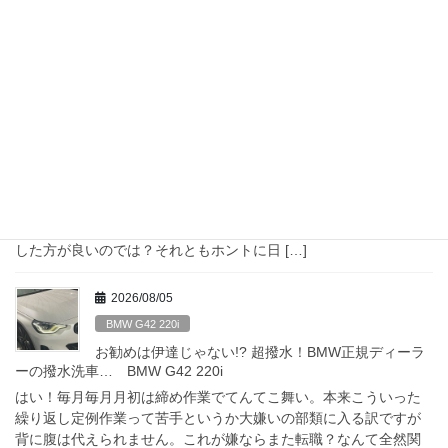
最近の投稿
2026/08/07
Diary
日本の夏！故障の夏!? 夏の高速道路は故障車がいっぱ
い？？？
はい！8月より7月の方が暑かった!?そんな印象もあったりなかっ
たりするお盆前の8月ですが、今回は前々回のお話の続きにてホン
ト短めにこんなお話。 営業車なのですからしっかりメンテナンス
した方が良いのでは？それともホントに日 […]
2026/08/05
BMW G42 220i
お勧めは伊達じゃない!? 超撥水！BMW正規ディーラ
ーの撥水洗車… BMW G42 220i
はい！毎月毎月月初は締め作業でてんてこ舞い。本来こういった
繰り返し定例作業って苦手というか大嫌いの部類に入る訳ですが
背に腹は代えられません。これが嫌ならまた転職？なんて全然関