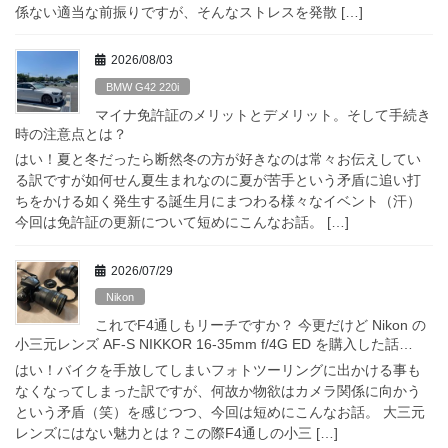
係ない適当な前振りですが、そんなストレスを発散 […]
2026/08/03
BMW G42 220i
マイナ免許証のメリットとデメリット。そして手続き
時の注意点とは？
はい！夏と冬だったら断然冬の方が好きなのは常々お伝えしてい
る訳ですが如何せん夏生まれなのに夏が苦手という矛盾に追い打
ちをかける如く発生する誕生月にまつわる様々なイベント（汗）
今回は免許証の更新について短めにこんなお話。 […]
2026/07/29
Nikon
これでF4通しもリーチですか？ 今更だけど Nikon の
小三元レンズ AF-S NIKKOR 16-35mm f/4G ED を購入した話…
はい！バイクを手放してしまいフォトツーリングに出かける事も
なくなってしまった訳ですが、何故か物欲はカメラ関係に向かう
という矛盾（笑）を感じつつ、今回は短めにこんなお話。 大三元
レンズにはない魅力とは？この際F4通しの小三 […]