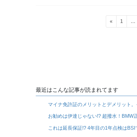
投
固
«
1
…
稿
定
ペ
ナ
ー
ビ
ジ
ゲ
ー
シ
ョ
最近はこんな記事が読まれてます
ン
マイナ免許証のメリットとデメリット。
お勧めは伊達じゃない!? 超撥水！BMW正規
これは延長保証!? 4年目の1年点検はBSIで無