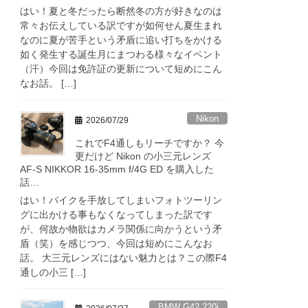
はい！夏と冬だったら断然冬の方が好きなのは
常々お伝えしている訳ですが如何せん夏生まれ
なのに夏が苦手という矛盾に追い打ちをかける
如く発生する誕生月にまつわる様々なイベント
（汗）今回は免許証の更新について短めにこん
なお話。 […]
Nikon
2026/07/29
これでF4通しもリーチですか？ 今
更だけど Nikon の小三元レンズ
AF-S NIKKOR 16-35mm f/4G ED を購入した
話…
はい！バイクを手放してしまいフォトツーリン
グに出かける事もなくなってしまった訳です
が、何故か物欲はカメラ関係に向かうという矛
盾（笑）を感じつつ、今回は短めにこんなお
話。 大三元レンズにはない魅力とは？この際F4
通しの小三 […]
BMW G42 220i