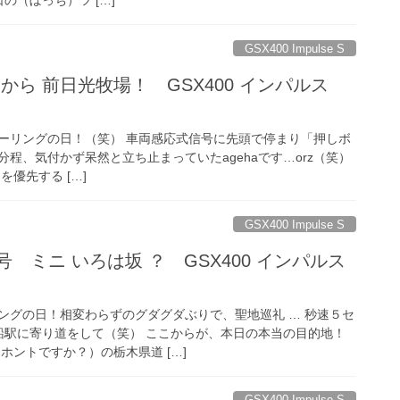
GSX400 Impulse S
から 前日光牧場！ GSX400 インパルス
ーリングの日！（笑） 車両感応式信号に先頭で停まり「押しボ
程、気付かず呆然と立ち止まっていたagehaです…orz（笑）
優先する […]
GSX400 Impulse S
0号 ミニ いろは坂 ？ GSX400 インパルス
ングの日！相変わらずのグダグダぶりで、聖地巡礼 … 秒速５セ
岩船駅に寄り道をして（笑） ここからが、本日の本当の目的地！
ホントですか？）の栃木県道 […]
GSX400 Impulse S