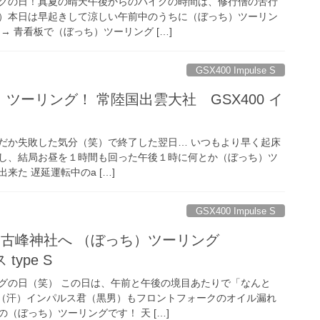
グの日！真夏の晴天午後からのバイクの時間は、修行僧の苦行
）本日は早起きして涼しい午前中のうちに（ぼっち）ツーリン
→ 青看板で（ぼっち）ツーリング […]
GSX400 Impulse S
ツーリング！ 常陸国出雲大社 GSX400 イ
だか失敗した気分（笑）で終了した翌日… いつもより早く起床
し、結局お昼を１時間も回った午後１時に何とか（ぼっち）ツ
来た 遅延運転中のa […]
GSX400 Impulse S
… 古峰神社へ （ぼっち）ツーリング
type S
グの日（笑） この日は、午前と午後の境目あたりで「なんと
です（汗）インパルス君（黒男）もフロントフォークのオイル漏れ
（ぼっち）ツーリングです！ 天 […]