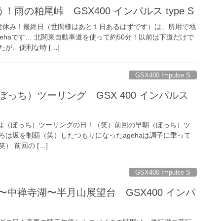
雨の粕尾峠 GSX400 インパルス type S
盆休み！最終日（世間様はあと１日あるはずです）は、所用で地
ehaです… 北関東自動車道を使って約50分！以前は下道だけで
が、便利な時 […]
GSX400 Impulse S
ぼっち）ツーリング GSX 400 インパルス
祝日は（ぼっち）ツーリングの日！（笑）前回の早朝（ぼっち）ツ
ろは坂を制覇（笑）したつもりになったagehaは調子に乗って
 前回の […]
GSX400 Impulse S
〜中禅寺湖〜半月山展望台 GSX400 インパ