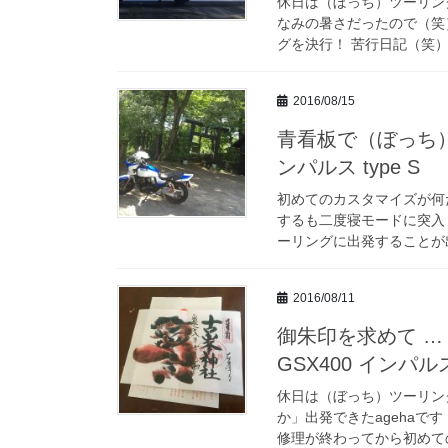
休日は（ぼっち）ツーリン
なみの暑さだったので（笑
グを決行！ 苦行日記（笑）
2016/08/15
青看板で（ぼっち）
ンパルス type S
初めてのカスタマイズが何
するも二度寝モードに突入
ーリングに出発することが出
2016/08/11
御朱印を求めて 
GSX400 インパルス 
休日は（ぼっち）ツーリン
か」出発できたageha
修理が終わってから初めての