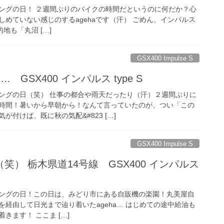
ングの日！ ２週間ぶりのバイクの時間だというのに何だか？心
めていない感じのするagehaです（汗） ごめん、インパルス
的地も「丸沼 […]
GSX400 Impulse S
 GSX400 インパルス type S
ングの日（笑） 仕事の都合や雨天だったり（汗）２週間ぶりに
時間！暑いから早朝から！なんて言っていたのが、つい「この
付けば、既に秋の気配&#823 […]
GSX400 Impulse S
笑） 栃木県道14号線 GSX400 インパルス
ングの日！この日は、みどり市にある自販機の楽園！丸美屋自
経由して日光まで辿り着いたageha… はじめての途中給油も
きます！ ここま […]