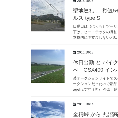
2016/10/26
聖地巡礼 … 秒速5
ルス type S
日曜日は（ぼっち）ツーリ
下は、ヒートテックの長袖
本格的に冬支度しないと駄目
2016/10/18
休日出勤 と バイ
べ GSX400 インパ
某オークションサイトでス
ークションだったので新品
agehaです（笑） 今回、購
2016/10/14
金精峠 から 丸沼高原