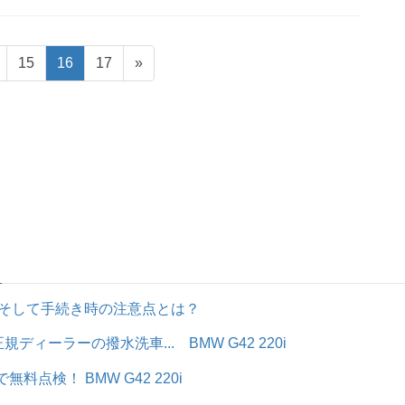
固
固
固
15
16
17
»
定
定
定
ペ
ペ
ペ
ー
ー
ー
ジ
ジ
ジ
そして手続き時の注意点とは？
ディーラーの撥水洗車... BMW G42 220i
料点検！ BMW G42 220i