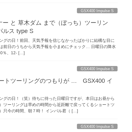
GSX400 Impulse S
ー と 草木ダム まで（ぼっち）ツーリン
ルス type S
ングの日！前回、天気予報を信じなかったばかりに結構な目に
は前日のうちから天気予報を小まめにチェック… 日曜日の降水
％、12- […]
GSX400 Impulse S
ートツーリングのつもりが … GSX400 イ
ングの日！（笑）待ちに待った日曜日ですが、本日はお昼から
）ツーリングは早めの時間から近距離で戻ってくるショートツ
只今の時間、朝７時！ インパル君（ […]
GSX400 Impulse S