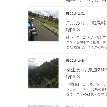
2016/11/01
久しぶり… 粕尾峠 
type S
はい、休日は（ぼっち）ツ
タン」を押さずに信号二回分
また 最近は、バイクの時間を
2016/10/28
葛生 から 県道21
type S
日曜日は（ぼっち）ツーリ
ンチメートル … 近所の
巷でミニ いろは坂？と噂（