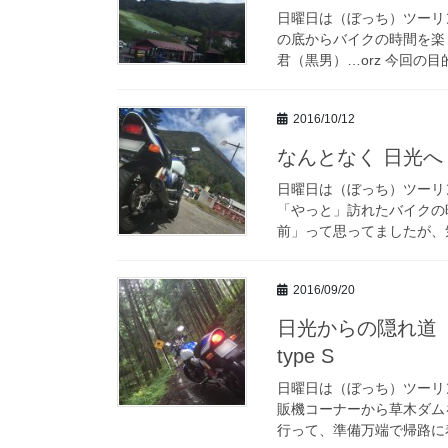
日曜日は（ぼっち）ツーリ
の底からバイクの時間を楽し
君（黒男）…orz 今回の目
2016/10/12
なんとなく 日光へ …
日曜日は（ぼっち）ツーリ
「やっと」訪れたバイクの
前」って思ってましたが、気が
2016/09/20
日光からの隠れ道（
type S
日曜日は（ぼっち）ツーリ
販機コーナーから草木ダムを
行って、準備万端で帰路に着