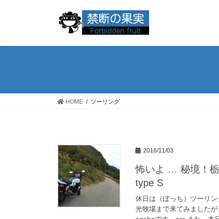
コ
ナ
ン
ビ
テ
ゲ
ン
ー
ツ
シ
へ
ョ
ス
ン
キ
に
ッ
移
HOME
ツーリング
プ
動
2016/11/03
怖いよ … 秘境！栃
type S
休日は（ぼっち）ツーリン
光牧場まで来てみましたが
agehaです…orz また、