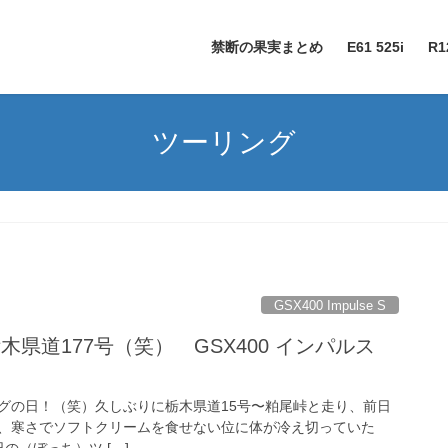
禁断の果実まとめ
E61 525i
R1
ツーリング
GSX400 Impulse S
木県道177号（笑） GSX400 インパルス
グの日！（笑）久しぶりに栃木県道15号〜粕尾峠と走り、前日
、寒さでソフトクリームを食せない位に体が冷え切っていた
本日の（ぼっち）ツ […]