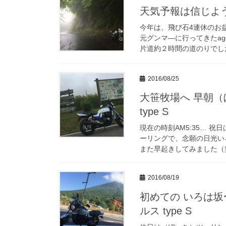
天気予報は信じよう！
今年は、飛び石4連休のお
元グンマ―に行ってきたag
片道約２時間の道のりでした
2016/08/25
大笹牧場へ 早朝（
type S
現在の時刻AM5:35… 
ーリングで、念願の日光い
また早起きしてみました（笑）
2016/08/19
初めての いろは坂
ルス type S