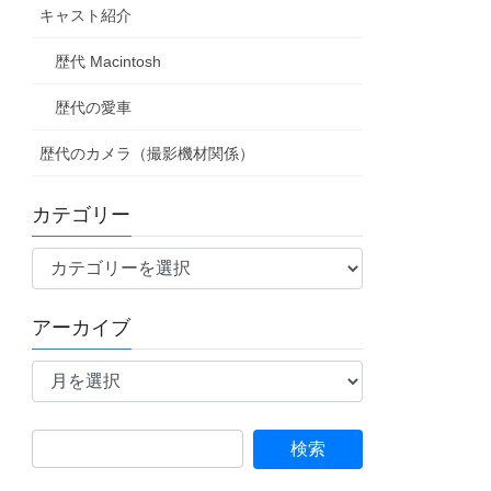
キャスト紹介
歴代 Macintosh
歴代の愛車
歴代のカメラ（撮影機材関係）
カテゴリー
カ
テ
ゴ
アーカイブ
リ
ア
ー
ー
カ
イ
検
ブ
索: