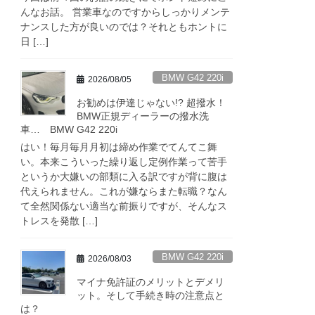
んなお話。 営業車なのですからしっかりメンテ
ナンスした方が良いのでは？それともホントに
日 […]
BMW G42 220i
2026/08/05
お勧めは伊達じゃない!? 超撥水！
BMW正規ディーラーの撥水洗
車… BMW G42 220i
はい！毎月毎月月初は締め作業でてんてこ舞
い。本来こういった繰り返し定例作業って苦手
というか大嫌いの部類に入る訳ですが背に腹は
代えられません。これが嫌ならまた転職？なん
て全然関係ない適当な前振りですが、そんなス
トレスを発散 […]
BMW G42 220i
2026/08/03
マイナ免許証のメリットとデメリ
ット。そして手続き時の注意点と
は？