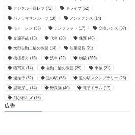
デジタル一眼レフ
(72)
ドライブ
(62)
パノラマサンルーフ
(18)
メンテナンス
(14)
モトーレン
(33)
ランフラット
(17)
交換レンズ
(37)
交通事故
(15)
代車
(26)
保護
(46)
大型自動二輪の教習
(14)
映画鑑賞
(21)
模様替え
(16)
洗車
(22)
物欲
(363)
猫写真
(14)
自動二輪の教習
(29)
車検
(21)
過走行
(32)
道の駅
(58)
道の駅スタンプラリー
(26)
里親探し
(14)
野良猫
(40)
電子ドラム
(17)
飛び石キズ
(16)
広告