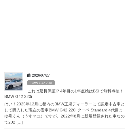
今回は免許証の更新について短めにこんなお話。 […]
2026/07/29
Nikon
これでF4通しもリーチですか？ 今更だけど Nikon の
小三元レンズ AF-S NIKKOR 16-35mm f/4G ED を購入した話…
はい！バイクを手放してしまいフォトツーリングに出かける事も
なくなってしまった訳ですが、何故か物欲はカメラ関係に向かう
という矛盾（笑）を感じつつ、今回は短めにこんなお話。 大三元
レンズにはない魅力とは？この際F4通しの小三 […]
2026/07/27
BMW G42 220i
これは延長保証!? 4年目の1年点検はBSIで無料点検！
BMW G42 220i
はい！2025年12月に都内のBMW正規ディーラーにて認定中古車と
して購入した現在の愛車BMW G42 220i クーペ Standard 4代目ま
ゆ毛くん（うすマユ）ですが、2022年8月に新規登録された車なの
で202 […]