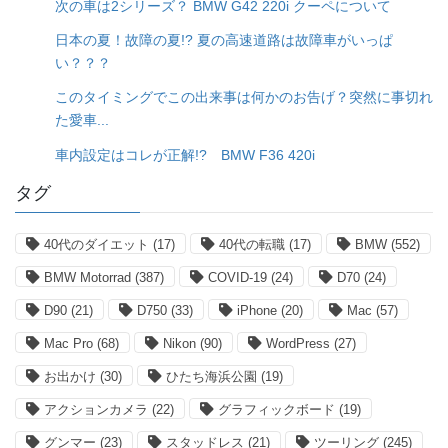
次の車は2シリーズ？ BMW G42 220i クーペについて
日本の夏！故障の夏!? 夏の高速道路は故障車がいっぱ
い？？？
このタイミングでこの出来事は何かのお告げ？突然に事切れ
た愛車...
車内設定はコレが正解!? BMW F36 420i
タグ
40代のダイエット
(17)
40代の転職
(17)
BMW
(552)
BMW Motorrad
(387)
COVID-19
(24)
D70
(24)
D90
(21)
D750
(33)
iPhone
(20)
Mac
(57)
Mac Pro
(68)
Nikon
(90)
WordPress
(27)
お出かけ
(30)
ひたち海浜公園
(19)
アクションカメラ
(22)
グラフィックボード
(19)
グンマー
(23)
スタッドレス
(21)
ツーリング
(245)