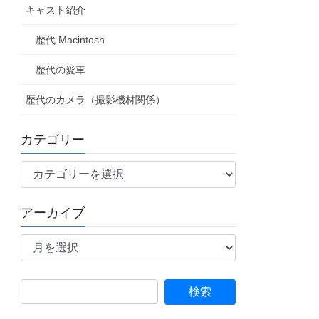
キャスト紹介
歴代 Macintosh
歴代の愛車
歴代のカメラ（撮影機材関係）
カテゴリー
カ
テ
ゴ
アーカイブ
リ
ア
ー
ー
カ
イ
検
ブ
索: