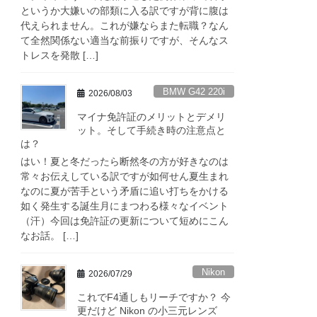
というか大嫌いの部類に入る訳ですが背に腹は
代えられません。これが嫌ならまた転職？なん
て全然関係ない適当な前振りですが、そんなス
トレスを発散 […]
BMW G42 220i
2026/08/03
マイナ免許証のメリットとデメリ
ット。そして手続き時の注意点と
は？
はい！夏と冬だったら断然冬の方が好きなのは
常々お伝えしている訳ですが如何せん夏生まれ
なのに夏が苦手という矛盾に追い打ちをかける
如く発生する誕生月にまつわる様々なイベント
（汗）今回は免許証の更新について短めにこん
なお話。 […]
Nikon
2026/07/29
これでF4通しもリーチですか？ 今
更だけど Nikon の小三元レンズ