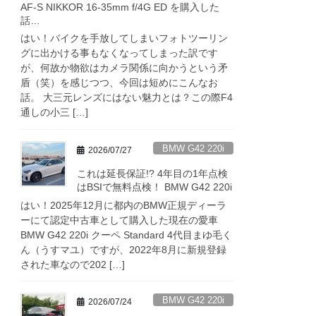
AF-S NIKKOR 16-35mm f/4G ED を購入した
話…
はい！バイクを手放してしまいフォトツーリン
グに出かける事もなくなってしまった訳です
が、何故か物欲はカメラ関係に向かうという矛
盾（笑）を感じつつ、今回は短めにこんなお
話。 大三元レンズにはない魅力とは？この際F4
通しの小三 […]
BMW G42 220i
2026/07/27
これは延長保証!? 4年目の1年点検
はBSIで無料点検！ BMW G42 220i
はい！2025年12月に都内のBMW正規ディーラ
ーにて認定中古車として購入した現在の愛車
BMW G42 220i クーペ Standard 4代目まゆ毛く
ん（うすマユ）ですが、2022年8月に新規登録
された車なので202 […]
BMW G42 220i
2026/07/24