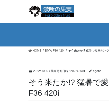
コ
ナ
ン
ビ
テ
ゲ
ン
ー
ツ
シ
へ
ョ
ス
ン
キ
に
ッ
移
HOME
BMW F36 420i
そう来たか!? 猛暑で愛車がバグっ
プ
動
2022/06/30
/ 最終更新日時 :
2022/07/01
ageha
そう来たか!? 猛暑で
F36 420i