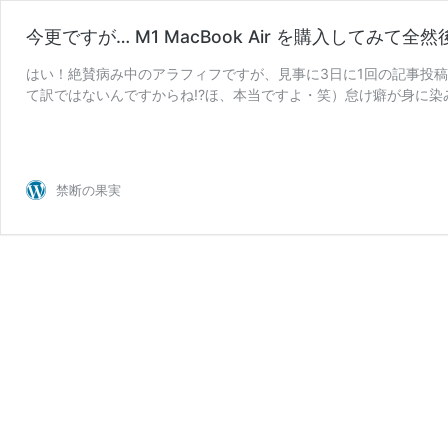
今更ですが… M1 MacBook Air を購入してみて
はい！絶賛病み中のアラフィフですが、見事に3日に1回の記事投
て訳ではないんですからね!?ほ、本当ですよ・笑）怠け癖が身に染
今
テーマは今 …
続きを読む
更
で
す
禁断の果実
が…
M1
MacBook
Air
を
購
入
し
て
み
て
全