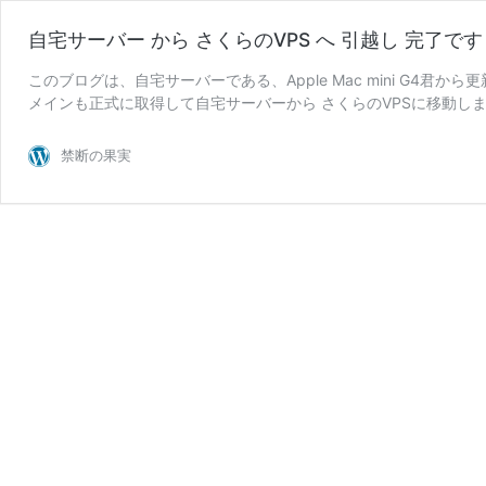
自宅サーバー から さくらのVPS へ 引越し 完了です
このブログは、自宅サーバーである、Apple Mac mini G4君
メインも正式に取得して自宅サーバーから さくらのVPSに移動しました！
自
続きを読む
宅
禁断の果実
サ
ー
バ
ー
か
ら
さ
く
ら
の
VPS
へ
引
越