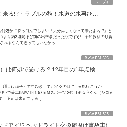
トラブル
て来る!?トラブルの秋！水道の水再び…
も何処かに吹っ飛んでしまい「大分涼しくなって来たよね!?」と
つまり約2週間ほど前の出来事だった訳ですが、予約投稿の順番
されるなんて思ってもいなかっ […]
BMW E61 525i
）は何処で受ける!? 12年目の1年点検…
土曜日は頑張って早起きしてバイクの日!?（何処行こうか
で愛車BMW E61 525i Mスポーツ 2代目まゆ毛くん（シロま
て、予定は未定ではあ […]
BMW E61 525i
ドアイ!? ヘッドライト交換履歴は事故車に