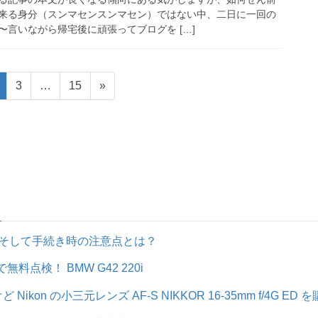
来る身分（スンマセンスンマセン）ではない中、二日に一回の
言いながら帰宅後に頑張ってブログを […]
固
固
固
3
…
15
»
定
定
定
ペ
ペ
ペ
ー
ー
ー
ジ
ジ
ジ
そして手続き時の注意点とは？
料点検！ BMW G42 220i
on の小三元レンズ AF-S NIKKOR 16-35mm f/4G ED を