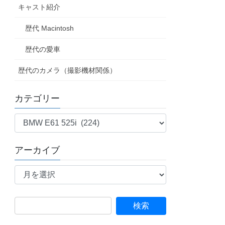
キャスト紹介
歴代 Macintosh
歴代の愛車
歴代のカメラ（撮影機材関係）
カテゴリー
カ
テ
ゴ
アーカイブ
リ
ア
ー
ー
カ
イ
検
ブ
索: