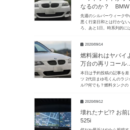
なるのか？ BMW E6
先週のシルバーウィーク中
悪く行楽日和とは行かない
ろ、あと1日。時系列的には
2020/09/14
燃料漏れはヤバイよ
万台の再リコール
本日は予約投稿の記事を差し替
ツ 2代目まゆ毛くんのラジ
ル!?何でも？燃料タンクの [
2020/09/12
壊れたナビ!? お
525i
何だか最近はやたら投稿す