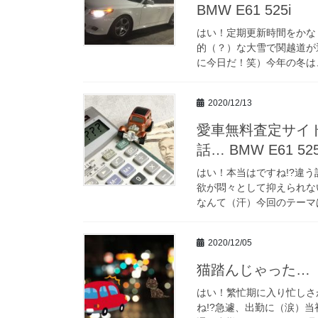
BMW E61 525i
はい！定期更新時間をかな
的（？）な大雪で関越道が
に今日だ！笑）今年の冬は、
2020/12/13
愛車無料査定サイ
話… BMW E61 525
はい！本当はですね!?違
欲が悶々として抑えられな
なんて（汗）今回のテーマは
2020/12/05
猫踏んじゃった… （
はい！繁忙期に入り忙しさ
ね!?急遽、出勤に（涙）