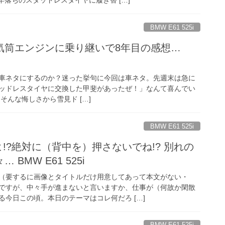
BMW E61 525i
気筒エンジンに乗り継いで8年目の感想…
車ネタにするのか？迷った挙句に今回は車ネタ。先週末は急に
ッドレスタイヤに交換した甲斐があったぜ！」なんて喜んでい
そんな悔しさから雪見ド […]
BMW E61 525i
よ!?絶対に（背中を）押さないでね!? 別れの
BMW E61 525i
（要するに画像とタイトルだけ用意してあって本文がない・
ですが、中々手が進まないと言いますか、仕事が（何故か閑散
今日この頃。本日のテーマはコレ何だろ […]
BMW E61 525i