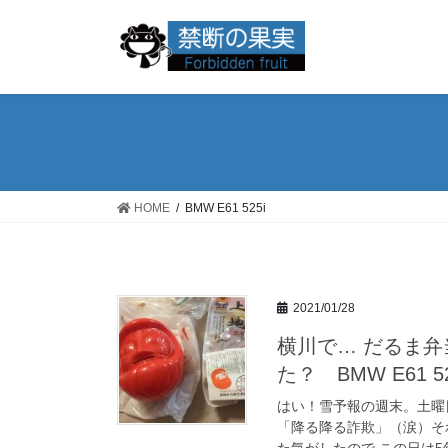
コ
ナ
ン
ビ
テ
ゲ
ン
ー
ツ
シ
へ
ョ
ス
ン
キ
に
ッ
移
HOME
BMW E61 525i
プ
動
2021/01/28
横川で… だるま弁
た？ BMW E61 52
はい！雪予報の週末。土曜
「降る降る詐欺」（涙）そ
た気がしたので この日は5