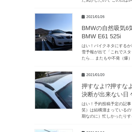
2021/01/26
BMWの自然吸気6
BMW E61 525i
はい！バイクネタにするか
雪予報が出て「これでスタ
たら… またもや不発（爆）
2021/01/20
押すなよ!?押すな
決断が出来ない日々… 
はい！予約投稿予定の記事
笑）は結構溜まっているの
期なのに）忙しかったりする