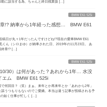
勤に該当する為、ちゃんと終日残業扱 […]
BMW E61 525i
!? 納車から1年経った感想… BMW E61
投稿日が丸々1年だったんですけどね!?現在の愛車BMW E61
まゆ毛くん（シロまゆ）が納車された日、2019年の11月23日。 あ
章!? […]
BMW E61 525i
/10/30）は何があった？あれから1年… 水没
 BMW E61 525i
回で何回目？（笑）まぁ、来年とか再来年とか「あれから2年」
を謳うつもりもないのでご愛嬌。本当は違う記事が投稿される予
の如く仕事が忙しく […]