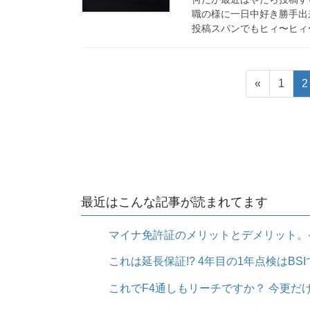
職の様に一日中好き勝手出
投稿スパンでもヒィ〜ヒィ〜
投
固
«
1
2
稿
定
ペ
ナ
ー
ビ
ジ
ゲ
ー
最近はこんな記事が読まれてます
シ
マイナ免許証のメリットとデメリット。
ョ
ン
これは延長保証!? 4年目の1年点検はBSIで無
これでF4通しもリーチですか？ 今更だけど Nik