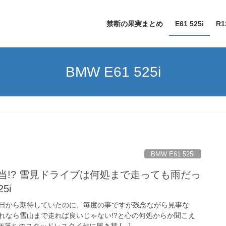
禁断の果実まとめ
E61 525i
R1
BMW E61 525i
BMW E61 525i
当!? 雪見ドライブは何処まで走っても雨だっ
5i
日から期待していたのに、毎度の事ですが残念ながら見事な
れなら雪山まで走れば良いじゃない!?と心の何処からか聞こえ
年落ちのスタッドレスタイヤに履き替 […]