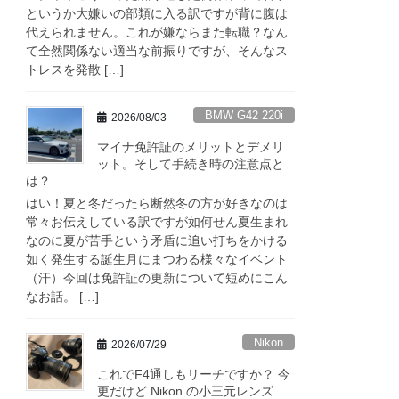
というか大嫌いの部類に入る訳ですが背に腹は
代えられません。これが嫌ならまた転職？なん
て全然関係ない適当な前振りですが、そんなス
トレスを発散 […]
BMW G42 220i
2026/08/03
マイナ免許証のメリットとデメリ
ット。そして手続き時の注意点と
は？
はい！夏と冬だったら断然冬の方が好きなのは
常々お伝えしている訳ですが如何せん夏生まれ
なのに夏が苦手という矛盾に追い打ちをかける
如く発生する誕生月にまつわる様々なイベント
（汗）今回は免許証の更新について短めにこん
なお話。 […]
Nikon
2026/07/29
これでF4通しもリーチですか？ 今
更だけど Nikon の小三元レンズ