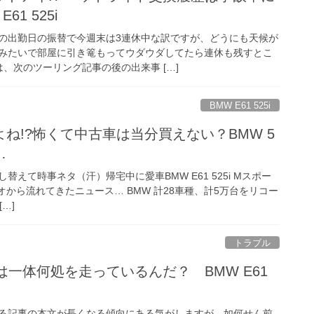
1 525i
の出勤日の振替で今週末は3連休中な訳ですが、どうにも天候が
みたいで部屋に引き篭もってウダウダしてたら連休も残すとこ
、次のツーリング記事の後の出来事 […]
BMW E61 525i
ね!?怖くて中古車は当分買えない？BMW 5
…
えて時事ネタ（汗）帰宅中に愛車BMW E61 525i Mスポー
オから流れてきたニュース… BMW 計28車種、計5万台をリコー
…]
トラブル
前は一体何処を走っているんだ？ BMW E61
る記事の本文が長くなる傾向にある気がしますが、如何せん前