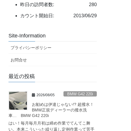
昨日の訪問者数:
280
カウント開始日:
2013/06/29
Site-Information
プライバシーポリシー
お問合せ
最近の投稿
BMW G42 220i
2026/08/05
お勧めは伊達じゃない!? 超撥水！
BMW正規ディーラーの撥水洗
車… BMW G42 220i
はい！毎月毎月月初は締め作業でてんてこ舞
い。本来こういった繰り返し定例作業って苦手