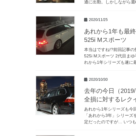
通に出勤。しかしながら週6
2020/11/25
あれから1年も最終章
525i Mスポーツ
本当はですね!?前回記事の
525i Mスポーツ 2代目
れから1年シリーズも遂に最終
2020/10/30
去年の今日（2019
全損に対するレクイエム
あれから1年シリーズも今
「あれから3年」シリーズ
定だったのですが… いつも