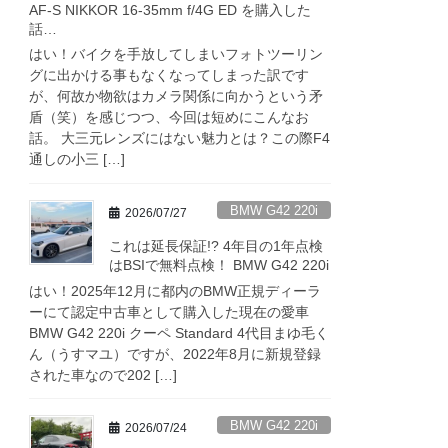
AF-S NIKKOR 16-35mm f/4G ED を購入した
話…
はい！バイクを手放してしまいフォトツーリン
グに出かける事もなくなってしまった訳です
が、何故か物欲はカメラ関係に向かうという矛
盾（笑）を感じつつ、今回は短めにこんなお
話。 大三元レンズにはない魅力とは？この際F4
通しの小三 […]
BMW G42 220i
2026/07/27
これは延長保証!? 4年目の1年点検
はBSIで無料点検！ BMW G42 220i
はい！2025年12月に都内のBMW正規ディーラ
ーにて認定中古車として購入した現在の愛車
BMW G42 220i クーペ Standard 4代目まゆ毛く
ん（うすマユ）ですが、2022年8月に新規登録
された車なので202 […]
BMW G42 220i
2026/07/24