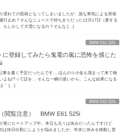
り遅れての投稿となってしまいましたが、急な寒気による突発
通行止め？そんなニュースで持ちきりだった12月17日（要する
もしかして大雪になるの？そんな […]
BMW E61 525i
トに登録してみたら鬼電の嵐に恐怖を感じた
i
う記事を書く予定だったんです… ほんのり小金も溜まって来て物
いよね!?って話を… そんな一瞬の迷いから、こんな結果になる
「 […]
BMW E61 525i
閲覧注意） BMW E61 525i
が更にヒートアップ中。本日も元々は休みだったんですけど
当初は休日出勤にしようか悩みましたが、年末に休みを移動し普