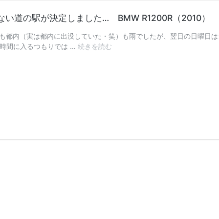
道の駅が決定しました… BMW R1200R（2010）
も都内（実は都内に出没していた・笑）も雨でしたが、翌日の日曜日は
激
の時間に入るつもりでは …
続きを読む
お
こ！
食
べ
物
の
恨
み
は
恐
ろ
し
い!?
も
う
絶